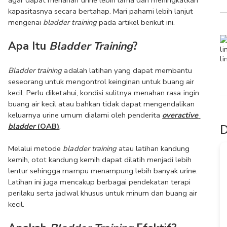
agar dapat menahan urine lebih lama dan meningkatkan 
kapasitasnya secara bertahap. Mari pahami lebih lanjut 
mengenai 
bladder training
 pada artikel berikut ini.
Apa Itu 
Bladder Training
?
Bladder training
 adalah latihan yang dapat membantu 
seseorang untuk mengontrol keinginan untuk buang air 
kecil. Perlu diketahui, kondisi sulitnya menahan rasa ingin 
buang air kecil atau bahkan tidak dapat mengendalikan 
keluarnya urine umum dialami oleh penderita 
overactive 
bladder
 (OAB)
.
D
Melalui metode 
bladder training 
atau latihan kandung 
kemih, otot kandung kemih dapat dilatih menjadi lebih 
lentur sehingga mampu menampung lebih banyak urine. 
Latihan ini juga mencakup berbagai pendekatan terapi 
perilaku serta jadwal khusus untuk minum dan buang air 
kecil.