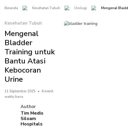
Beranda
Kesehatan Tubuh
Urologi
Mengenal Bladde
Kesehatan Tubuh
Mengenal
Bladder
Training untuk
Bantu Atasi
Kebocoran
Urine
11 September 2025
•
4 menit
waktu baca
Author
Tim Medis
Siloam
Hospitals