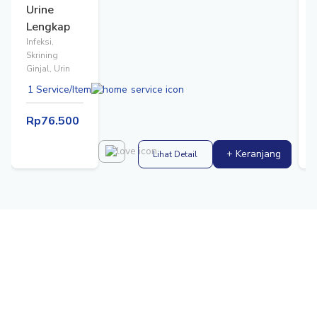
Urine
Lengkap
Infeksi,
Skrining
I
Ginjal, Urin
G
1 Service/Item
Rp76.500
+ Keranjang
Lihat Detail