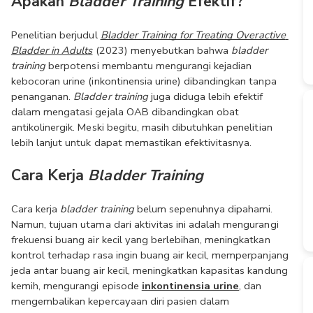
Apakah 
Bladder Training
 Efektif?
Penelitian berjudul 
Bladder Training for Treating Overactive 
Bladder in Adults
 (2023) menyebutkan bahwa 
bladder 
training
 berpotensi membantu mengurangi kejadian 
kebocoran urine (inkontinensia urine) dibandingkan tanpa 
penanganan. 
Bladder training
 juga diduga lebih efektif 
dalam mengatasi gejala OAB dibandingkan obat 
antikolinergik. Meski begitu, masih dibutuhkan penelitian 
lebih lanjut untuk dapat memastikan efektivitasnya.
Cara Kerja 
Bladder Training
Cara kerja 
bladder training
 belum sepenuhnya dipahami. 
Namun, tujuan utama dari aktivitas ini adalah mengurangi 
frekuensi buang air kecil yang berlebihan, meningkatkan 
kontrol terhadap rasa ingin buang air kecil, memperpanjang 
jeda antar buang air kecil, meningkatkan kapasitas kandung 
kemih, mengurangi episode 
inkontinensia urine
, dan 
mengembalikan kepercayaan diri pasien dalam 