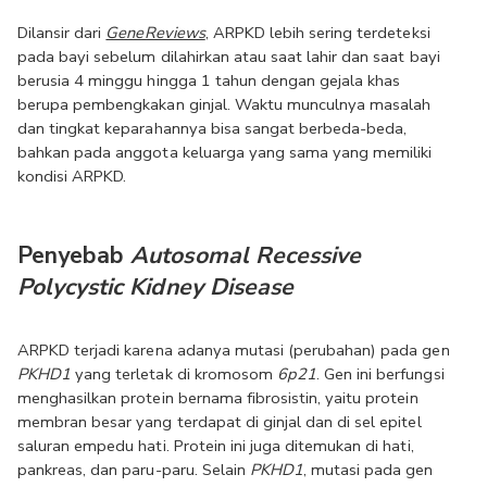
Dilansir dari 
GeneReviews
, ARPKD lebih sering terdeteksi 
pada bayi sebelum dilahirkan atau saat lahir dan saat bayi 
berusia 4 minggu hingga 1 tahun dengan gejala khas 
berupa pembengkakan ginjal. Waktu munculnya masalah 
dan tingkat keparahannya bisa sangat berbeda-beda, 
bahkan pada anggota keluarga yang sama yang memiliki 
kondisi ARPKD.
Penyebab 
Autosomal Recessive 
Polycystic Kidney Disease
ARPKD terjadi karena adanya mutasi (perubahan) pada gen 
PKHD1
 yang terletak di kromosom 
6p21
. Gen ini berfungsi 
menghasilkan protein bernama fibrosistin, yaitu protein 
membran besar yang terdapat di ginjal dan di sel epitel 
saluran empedu hati. Protein ini juga ditemukan di hati, 
pankreas, dan paru-paru. Selain 
PKHD1
, mutasi pada gen 