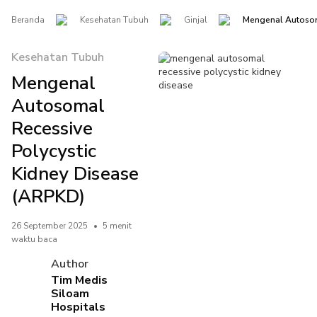
Beranda
Kesehatan Tubuh
Ginjal
Mengenal Autosom
Kesehatan Tubuh
Mengenal
Autosomal
Recessive
Polycystic
Kidney Disease
(ARPKD)
26 September 2025
•
5 menit
waktu baca
Author
Tim Medis
Siloam
Hospitals