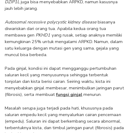
DZIP1L
 juga bisa menyebabkan ARPKD, namun kasusnya 
jauh lebih jarang.
Autosomal recessive polycystic kidney disease
 biasanya 
diwariskan dari orang tua. Apabila kedua orang tua 
membawa gen 
PKHD1
 yang rusak, setiap anaknya memiliki 
kemungkinan 25% untuk mengalami ARPKD. Namun, dalam 
satu keluarga dengan mutasi gen yang sama, gejala yang 
muncul bisa berbeda.
Pada ginjal, kondisi ini dapat mengganggu pertumbuhan 
saluran kecil yang menyusunnya sehingga terbentuk 
tonjolan dan kista berisi cairan. Seiring waktu, kista ini 
menyebabkan ginjal membesar, menimbulkan jaringan parut 
(fibrosis), serta membuat 
fungsi ginjal
 menurun.
Masalah serupa juga terjadi pada hati, khususnya pada 
saluran empedu kecil yang menyalurkan cairan pencernaan 
(empedu). Saluran ini dapat berkembang secara abnormal, 
terbentuknya kista, dan timbul jaringan parut (fibrosis) pada 