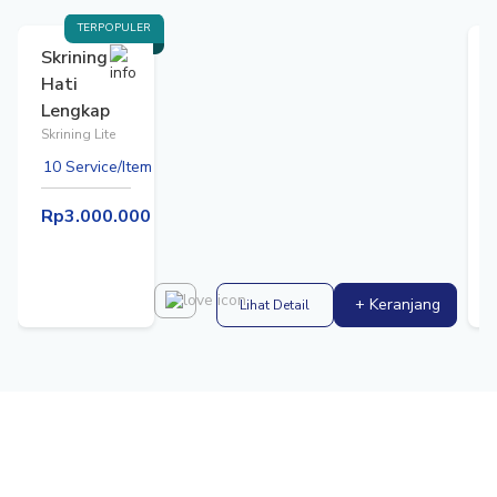
TERPOPULER
Skrining
Hati
Lengkap
Skrining Lite
G
10 Service/Item
S
Rp3.000.000
+ Keranjang
Lihat Detail