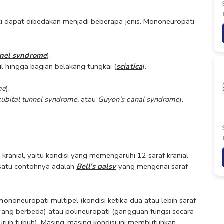
i dapat dibedakan menjadi beberapa jenis. Mononeuropati 
nnel syndrome
).
ul hingga bagian belakang tungkai (
sciatica
).
me
).
cubital tunnel syndrome,
 atau 
Guyon’s canal syndrome
).
anial, yaitu kondisi yang memengaruhi 12 saraf kranial 
 satu contohnya adalah 
Bell’s palsy
 yang mengenai saraf 
oneuropati multipel (kondisi ketika dua atau lebih saraf 
ang berbeda) atau polineuropati (gangguan fungsi secara 
uruh tubuh). Masing-masing kondisi ini membutuhkan 