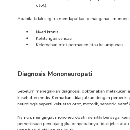
otot).
Apabila tidak segera mendapatkan penanganan, mononeuro
Nyeri kronis.
Kehilangan sensasi.
Kelemahan otot permanen atau kelumpuhan.
Diagnosis Mononeuropati
Sebelum menegakkan diagnosis, dokter akan melakukan a
kesehatan medis. Kemudian, dilanjutkan dengan pemeriksa
neurologis seperti kekuatan otot, motorik, sensorik, saraf kr
Namun, mengingat mononeuropati memiliki berbagai kem
pemeriksaan penunjang jika penyebabnya tidak jelas atau
yang bisa dilakukan meliputi: