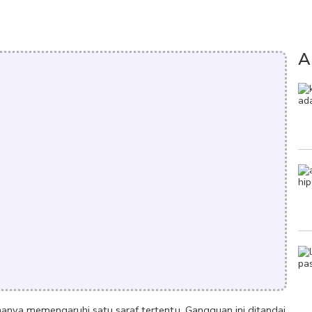
A
anya memengaruhi satu saraf tertentu. Gangguan ini ditandai 