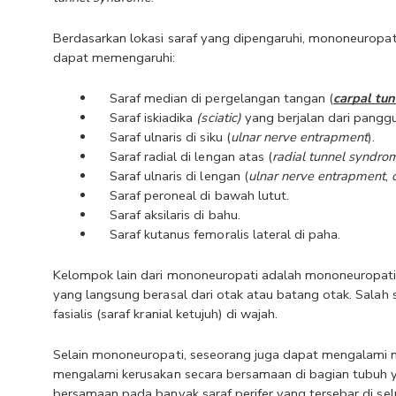
Berdasarkan lokasi saraf yang dipengaruhi, mononeuropat
dapat memengaruhi:
Saraf median di pergelangan tangan (
carpal tu
Saraf iskiadika
 (sciatic)
 yang berjalan dari pangg
Saraf ulnaris di siku (
ulnar nerve entrapment
).
Saraf radial di lengan atas (
radial tunnel syndro
Saraf ulnaris di lengan (
ulnar nerve entrapment
, 
Saraf peroneal di bawah lutut.
Saraf aksilaris di bahu.
Saraf kutanus femoralis lateral di paha.
Kelompok lain dari mononeuropati adalah mononeuropati kr
yang langsung berasal dari otak atau batang otak. Salah
fasialis (saraf kranial ketujuh) di wajah.
Selain mononeuropati, seseorang juga dapat mengalami mon
mengalami kerusakan secara bersamaan di bagian tubuh y
bersamaan pada banyak saraf perifer yang tersebar di sel