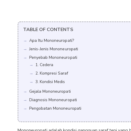
TABLE OF CONTENTS
Apa Itu Mononeuropati?
Jenis-Jenis Mononeuropati
Penyebab Mononeuropati
1. Cedera
2. Kompresi Saraf
3. Kondisi Medis
Gejala Mononeuropati
Diagnosis Mononeuropati
Pengobatan Mononeuropati
Mononeuropati adalah kondisi gangguan saraf tepi yang h