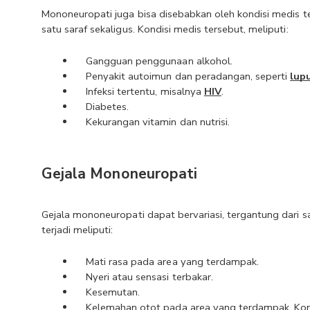
Mononeuropati juga bisa disebabkan oleh kondisi medis te
satu saraf sekaligus. Kondisi medis tersebut, meliputi:
Gangguan penggunaan alkohol.
Penyakit autoimun dan peradangan, seperti 
lup
Infeksi tertentu, misalnya 
HIV
.
Diabetes.
Kekurangan vitamin dan nutrisi.
Gejala Mononeuropati
Gejala mononeuropati dapat bervariasi, tergantung dari 
terjadi meliputi:
Mati rasa pada area yang terdampak.
Nyeri atau sensasi terbakar.
Kesemutan.
Kelemahan otot pada area yang terdampak. Kond