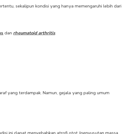
rtentu, sekalipun kondisi yang hanya memengaruhi lebih dari 
us
 dan 
rheumatoid arthritis
.
saraf yang terdampak. Namun, gejala yang paling umum 
isi ini dapat menyebabkan atrofi otot (penyusutan massa 