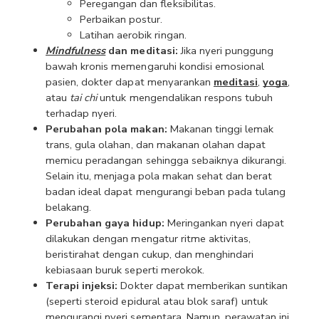
Peregangan dan fleksibilitas.
Perbaikan postur.
Latihan aerobik ringan.
Mindfulness
 dan meditasi: 
Jika nyeri punggung 
bawah kronis memengaruhi kondisi emosional 
pasien, dokter dapat menyarankan 
meditasi
, 
yoga
, 
atau 
tai chi
 untuk mengendalikan respons tubuh 
terhadap nyeri.
Perubahan pola makan: 
Makanan tinggi lemak 
trans, gula olahan, dan makanan olahan dapat 
memicu peradangan sehingga sebaiknya dikurangi. 
Selain itu, menjaga pola makan sehat dan berat 
badan ideal dapat mengurangi beban pada tulang 
belakang.
Perubahan gaya hidup: 
Meringankan nyeri dapat 
dilakukan dengan mengatur ritme aktivitas, 
beristirahat dengan cukup, dan menghindari 
kebiasaan buruk seperti merokok.
Terapi injeksi: 
Dokter dapat memberikan suntikan 
(seperti steroid epidural atau blok saraf) untuk 
mengurangi nyeri sementara. Namun, perawatan ini 