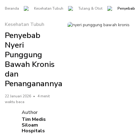
Beranda
Kesehatan Tubuh
Tulang & Otot
Penyebab
Kesehatan Tubuh
Penyebab
Nyeri
Punggung
Bawah Kronis
dan
Penanganannya
22 Januari 2026
•
4 menit
waktu baca
Author
Tim Medis
Siloam
Hospitals