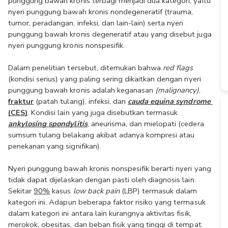
punggung bawah kronis terbagi menjadi dua kategori, yaitu 
nyeri punggung bawah kronis nondegeneratif (trauma, 
tumor, peradangan, infeksi, dan lain-lain) serta nyeri 
punggung bawah kronis degeneratif atau yang disebut juga 
nyeri punggung kronis nonspesifik.
Dalam penelitian tersebut, ditemukan bahwa
 red flags
(kondisi serius) yang paling sering dikaitkan dengan nyeri 
punggung bawah kronis adalah keganasan
 (malignancy)
, 
fraktur
 (patah tulang), infeksi, dan 
cauda equina syndrome
(CES)
. Kondisi lain yang juga disebutkan termasuk 
ankylosing
spondylitis
, aneurisma, dan mielopati (cedera 
sumsum tulang belakang akibat adanya kompresi atau 
penekanan yang signifikan). 
Nyeri punggung bawah kronis nonspesifik berarti nyeri yang 
tidak dapat dijelaskan dengan pasti oleh diagnosis lain. 
Sekitar 
90%
 kasus 
low back pain 
(LBP) termasuk dalam 
kategori ini. Adapun beberapa faktor risiko yang termasuk 
dalam kategori ini antara lain kurangnya aktivitas fisik, 
merokok, obesitas, dan beban fisik yang tinggi di tempat 