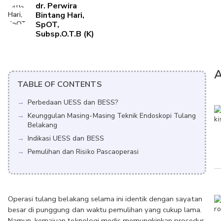
dr. Perwira
Bintang Hari,
SpOT,
Subsp.O.T.B (K)
A
TABLE OF CONTENTS
Perbedaan UESS dan BESS?
Keunggulan Masing-Masing Teknik Endoskopi Tulang
Belakang
Indikasi UESS dan BESS
Pemulihan dan Risiko Pascaoperasi
Operasi tulang belakang selama ini identik dengan sayatan 
besar di punggung dan waktu pemulihan yang cukup lama. 
Namun, kemajuan teknologi medis memungkinkan prosedur 