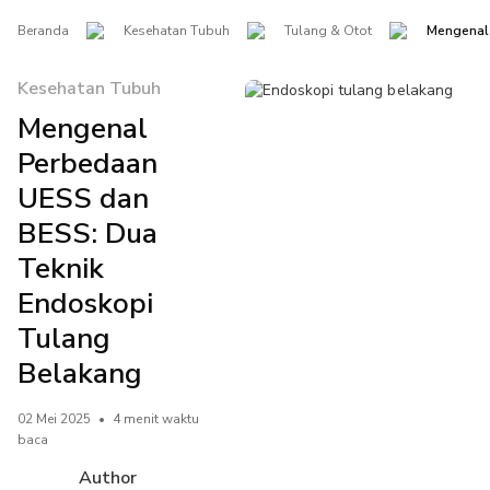
Beranda
Kesehatan Tubuh
Tulang & Otot
Mengenal
Kesehatan Tubuh
Mengenal
Perbedaan
UESS dan
BESS: Dua
Teknik
Endoskopi
Tulang
Belakang
02 Mei 2025
•
4 menit waktu
baca
Author