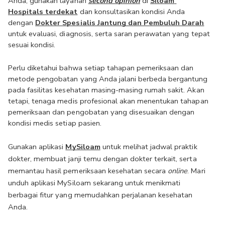
Anda, gunakan layanan 
second opinion
di 
Siloam 
Hospitals terdekat
 dan konsultasikan kondisi Anda 
dengan 
Dokter Spesialis Jantung dan Pembuluh Darah
untuk evaluasi, diagnosis, serta saran perawatan yang tepat 
sesuai kondisi
.
Perlu diketahui bahwa setiap tahapan pemeriksaan dan 
metode pengobatan yang Anda jalani berbeda bergantung 
pada fasilitas kesehatan masing-masing rumah sakit. Akan 
tetapi, tenaga medis profesional akan menentukan tahapan 
pemeriksaan dan pengobatan yang disesuaikan dengan 
kondisi medis setiap pasien. 
Gunakan aplikasi 
MySiloam
 untuk melihat jadwal praktik 
dokter, membuat janji temu dengan dokter terkait, serta 
memantau hasil pemeriksaan kesehatan secara 
online
. Mari 
unduh aplikasi MySiloam sekarang untuk menikmati 
berbagai fitur yang memudahkan perjalanan kesehatan 
Anda.