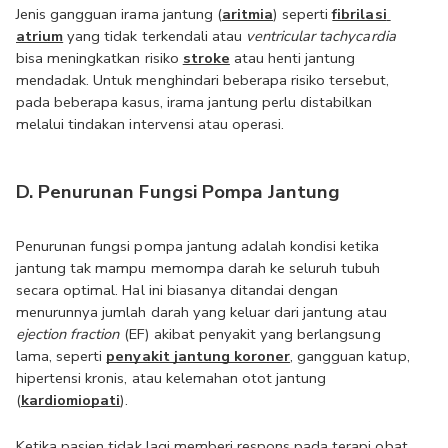
Jenis gangguan irama jantung (
aritmia
) seperti 
fibrilasi 
atrium
 yang tidak terkendali atau 
ventricular tachycardia
bisa meningkatkan risiko 
stroke
 atau henti jantung 
mendadak. Untuk menghindari beberapa risiko tersebut, 
pada beberapa kasus, irama jantung perlu distabilkan 
melalui tindakan intervensi atau operasi.
D. Penurunan Fungsi Pompa Jantung
Penurunan fungsi pompa jantung adalah kondisi ketika 
jantung tak mampu memompa darah ke seluruh tubuh 
secara optimal. Hal ini biasanya ditandai dengan 
menurunnya jumlah darah yang keluar dari jantung atau 
ejection fraction
 (EF) akibat penyakit yang berlangsung 
lama, seperti 
penyakit jantung koroner
, gangguan katup, 
hipertensi kronis, atau kelemahan otot jantung 
(
kardiomiopati
). 
Ketika pasien tidak lagi memberi respons pada terapi obat, 