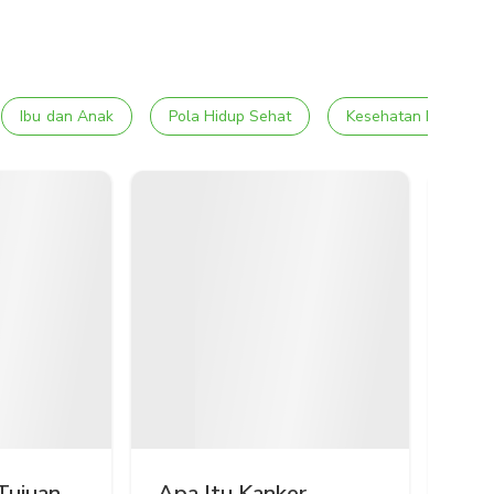
Ibu dan Anak
Pola Hidup Sehat
Kesehatan Mental
Tujuan,
Apa Itu Kanker
PET