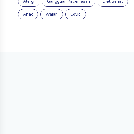
Alergi
Gangguan Kecemasan
Diet Sehat
Anak
Wajah
Covid