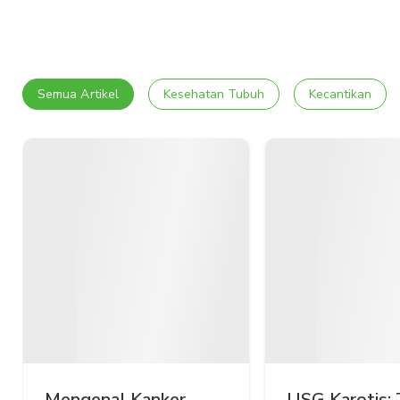
Semua Artikel
Kesehatan Tubuh
Kecantikan
Mengenal Kanker
USG Karotis: 