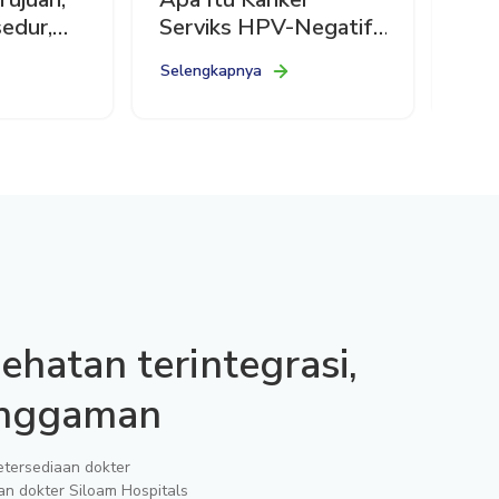
edur,
Serviks HPV-Negatif?
Kank
nnya
Kenali Penyebab dan
Kan
Selengkapnya
Sele
Gejalanya
Did
Pro
ehatan terintegrasi,
enggaman
etersediaan dokter
an dokter Siloam Hospitals