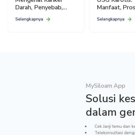
Darah, Penyebab,
Manfaat, Pros
Gejala, dan
dan Persiapa
Selengkapnya
Selengkapnya
Pengobatannya
MySiloam App
Solusi kes
dalam g
Cek Janji temu dan k
Telekonsultasi deng