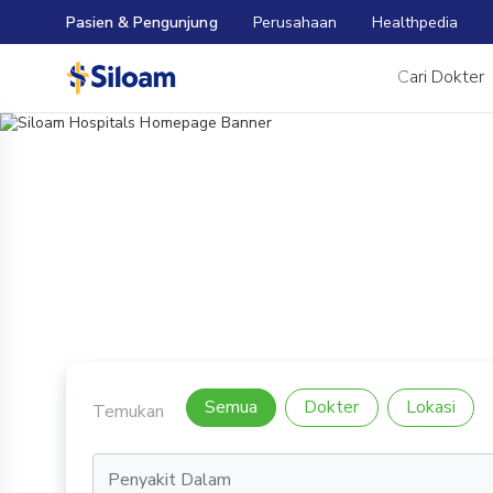
Pasien & Pengunjung
Perusahaan
Healthpedia
Cari Dokter
Selamat Datang di Siloam International Hospital
Yang berarti,
segera kembali.
Semua
Dokter
Lokasi
Temukan
Penyakit Dalam