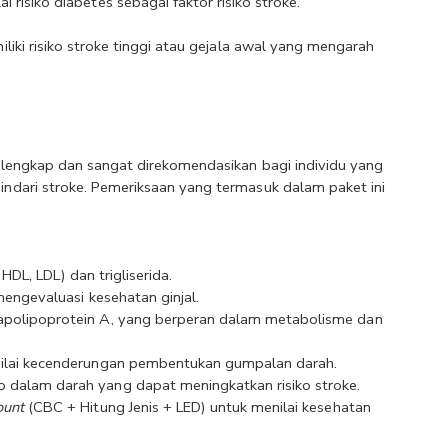
risiko diabetes sebagai faktor risiko stroke.
ki risiko stroke tinggi atau gejala awal yang mengarah 
lengkap dan sangat direkomendasikan bagi individu yang 
dari stroke. Pemeriksaan yang termasuk dalam paket ini 
, HDL, LDL) dan trigliserida.
mengevaluasi kesehatan ginjal.
apolipoprotein A, yang berperan dalam metabolisme dan 
nilai kecenderungan pembentukan gumpalan darah.
 dalam darah yang dapat meningkatkan risiko stroke.
ount
 (CBC + Hitung Jenis + LED) untuk menilai kesehatan 