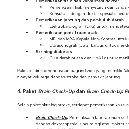
Pemeriksaan fisik dan konsultasi dokter
Pemeriksaan fisik menyeluruh dan tanda v
Konsultasi dengan dokter spesialis neuro
Pemeriksaan jantung dan pembuluh darah
Elektrokardiografi (EKG) untuk mendetek
Pemeriksaan pencitraan otak
MRI dan MRA Kepala Non-Kontras untuk me
Ultrasonografi (USG) karotis untuk mend
Skrining diabetes
Gula darah puasa dan HbA1c untuk menilai 
Paket ini direkomendasikan bagi individu yang memiliki faktor
riwayat keluarga dengan stroke dan penyakit jantung.
4. Paket 
Brain Check-Up
 dan 
Brain Check-Up P
Selain paket skrining stroke, terdapat pemeriksaan khusu
Brain Check-Up
:
 Pemeriksaan laboratorium sert
dengan dokter spesialis neurologi atau dokter sp