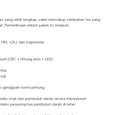
n yang lebih lengkap, yakni mencakup tambahan tes yang 
rat. Pemeriksaan dalam paket ini meliputi:
, HDL, LDL) dan trigliserida.
ount
 (CBC + Hitung Jenis + LED).
ital.
ogi.
si gangguan irama jantung.
ndisi otak dan pembuluh darah secara menyeluruh.
eteksi penyempitan pembuluh darah di leher.