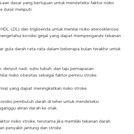
aan dasar yang bertujuan untuk mendeteksi faktor risiko 
e 
basic
 meliputi:
, HDL, LDL) dan trigliserida untuk menilai risiko aterosklerosis.
 mengetahui kondisi ginjal yang dapat mempengaruhi tekanan 
r gula darah rata-rata dalam beberapa bulan terakhir untuk 
h, denyut nadi, suhu tubuh, dan laju pernapasan.
ilai risiko obesitas sebagai faktor pemicu stroke.
mia) yang dapat meningkatkan risiko stroke.
kondisi pembuluh darah di leher untuk mendeteksi 
anggu aliran darah ke otak.
ktor risiko stroke, terutama jika memiliki tekanan darah 
gan penyakit jantung dan stroke.