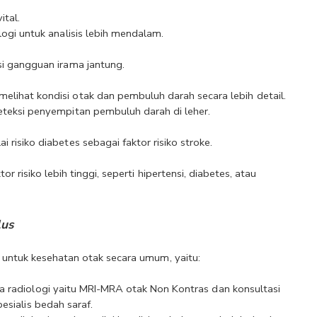
ital.
logi untuk analisis lebih mendalam.
si gangguan irama jantung.
lihat kondisi otak dan pembuluh darah secara lebih detail.
eteksi penyempitan pembuluh darah di leher.
risiko diabetes sebagai faktor risiko stroke.
 risiko lebih tinggi, seperti hipertensi, diabetes, atau 
lus
s untuk kesehatan otak secara umum, yaitu:
a radiologi yaitu MRI-MRA otak Non Kontras dan konsultasi 
esialis bedah saraf.