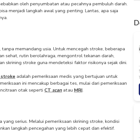
 disebabkan oleh penyumbatan atau pecahnya pembuluh darah. 
 bisa menjadi langkah awal yang penting. Lantas, apa saja 
nya.
D
a, tanpa memandang usia. Untuk mencegah stroke, beberapa 
 sehat, rutin berolahraga, mengontrol tekanan darah, 
 skrining stroke guna mendeteksi faktor risikonya sejak dini.
 stroke
 adalah pemeriksaan medis yang bertujuan untuk 
meriksaan ini mencakup berbagai tes, mulai dari pemeriksaan 
ncitraan otak seperti 
CT 
scan
 atau 
MRI
. 
la yang serius. Melalui pemeriksaan skrining stroke, kondisi 
kan langkah pencegahan yang lebih cepat dan efektif. 