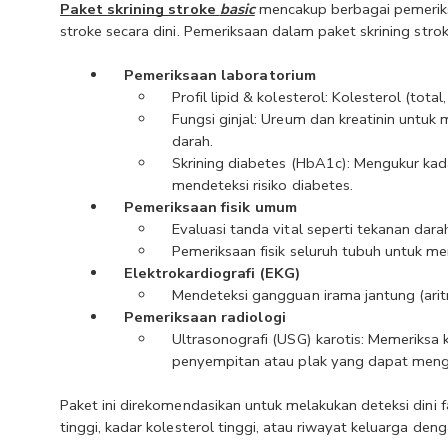
Paket skrining stroke 
basic
 mencakup berbagai pemeriks
stroke secara dini. Pemeriksaan dalam paket skrining strok
Pemeriksaan laboratorium
Profil lipid & kolesterol: Kolesterol (total
Fungsi ginjal: Ureum dan kreatinin untuk
darah.
Skrining diabetes (HbA1c): Mengukur kada
mendeteksi risiko diabetes.
Pemeriksaan fisik umum
Evaluasi tanda vital seperti tekanan dara
Pemeriksaan fisik seluruh tubuh untuk men
Elektrokardiografi (EKG)
Mendeteksi gangguan irama jantung (arit
Pemeriksaan radiologi
Ultrasonografi (USG) karotis: Memeriksa 
penyempitan atau plak yang dapat mengg
Paket ini direkomendasikan untuk melakukan deteksi dini fa
tinggi, kadar kolesterol tinggi, atau riwayat keluarga den