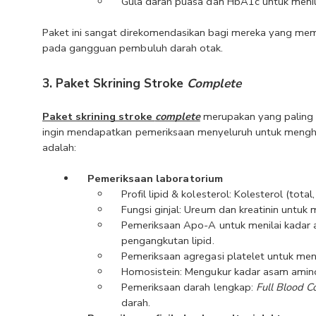
Gula darah puasa dan HbA1c untuk menilai 
Paket ini sangat direkomendasikan bagi mereka yang memili
pada gangguan pembuluh darah otak.
3. Paket Skrining Stroke 
Complete
Paket skrining stroke 
complete
 merupakan yang paling 
ingin mendapatkan pemeriksaan menyeluruh untuk menghin
adalah:
Pemeriksaan laboratorium
Profil lipid & kolesterol: Kolesterol (total
Fungsi ginjal: Ureum dan kreatinin untuk 
Pemeriksaan Apo-A untuk menilai kadar 
pengangkutan lipid.
Pemeriksaan agregasi platelet untuk me
Homosistein: Mengukur kadar asam amino
Pemeriksaan darah lengkap: 
Full Blood C
darah.