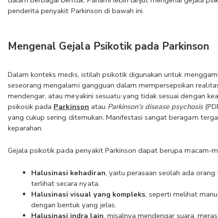
dalam berbagai bentuk. Pahami lebih lanjut mengenai gejala psiko
penderita penyakit Parkinson di bawah ini.
Mengenal Gejala Psikotik pada Parkinson
Dalam konteks medis, istilah psikotik digunakan untuk menggamb
seseorang mengalami gangguan dalam mempersepsikan realitas, 
mendengar, atau meyakini sesuatu yang tidak sesuai dengan kea
psikosik pada 
Parkinson
 atau 
Parkinson’s disease psychosis
 (PD
yang cukup sering ditemukan. Manifestasi sangat beragam terga
keparahan.
Gejala psikotik pada penyakit Parkinson dapat berupa macam-ma
Halusinasi kehadiran
, yaitu perasaan seolah ada orang l
terlihat secara nyata.
Halusinasi visual yang kompleks
, seperti melihat manu
dengan bentuk yang jelas.
Halusinasi indra lain
, misalnya mendengar suara, meras