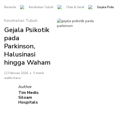
Beranda
Kesehatan Tubuh
Otak & Saraf
Gejala Psik
Kesehatan Tubuh
Gejala Psikotik
pada
Parkinson,
Halusinasi
hingga Waham
12 Februari 2026
•
5 menit
waktu baca
Author
Tim Medis
Siloam
Hospitals