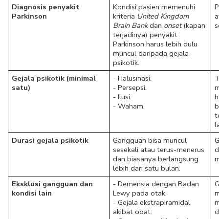
Diagnosis penyakit 
Kondisi pasien memenuhi 
P
Parkinson
kriteria 
United Kingdom 
a
Brain Bank
 dan 
onset
 (kapan 
s
terjadinya) penyakit 
Parkinson harus lebih dulu 
muncul daripada gejala 
psikotik.
Gejala psikotik (minimal 
- Halusinasi.
T
satu)
- Persepsi.
m
- Ilusi.
h
- Waham.
b
t
l
Durasi gejala psikotik
Gangguan bisa muncul 
G
sesekali atau terus-menerus 
d
dan biasanya berlangsung 
m
lebih dari satu bulan.
Eksklusi gangguan dan 
- Demensia dengan Badan
G
kondisi lain
Lewy pada otak.
m
- Gejala ekstrapiramidal 
m
akibat obat.
d