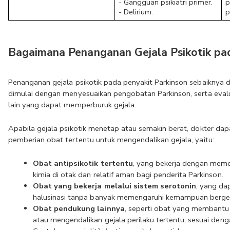
- Gangguan psikiatri primer.
p
- Delirium.
p
Bagaimana Penanganan Gejala Psikotik pa
Penanganan gejala psikotik pada penyakit Parkinson sebaiknya di
dimulai dengan menyesuaikan pengobatan Parkinson, serta eval
lain yang dapat memperburuk gejala. 
Apabila gejala psikotik menetap atau semakin berat, dokter d
pemberian obat tertentu untuk mengendalikan gejala, yaitu:
Obat antipsikotik tertentu
, yang bekerja dengan meme
kimia di otak dan relatif aman bagi penderita Parkinson.
Obat yang bekerja melalui sistem serotonin
, yang d
halusinasi tanpa banyak memengaruhi kemampuan berge
Obat pendukung lainnya
, seperti obat yang membantu 
atau mengendalikan gejala perilaku tertentu, sesuai denga