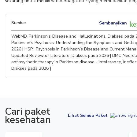
sekarang untuk menikmati berbagai fitur yang memudahkan perj
Sumber
Sembunyikan
ke
WebMD. Parkinson’s Disease and Hallucinations. Diakses pada 2
Parkinson’s Psychosis: Understanding the Symptoms and Gettin
2026 | HSPI. Psychosis in Parkinson’s Disease and Current Ma
Updated Review of Literature. Diakses pada 2026 | BMC Neurolo
antipsychotic therapy in Parkinson disease - intolerance, ineffect
Diakses pada 2026 |
Cari paket
Lihat Semua Paket
kesehatan