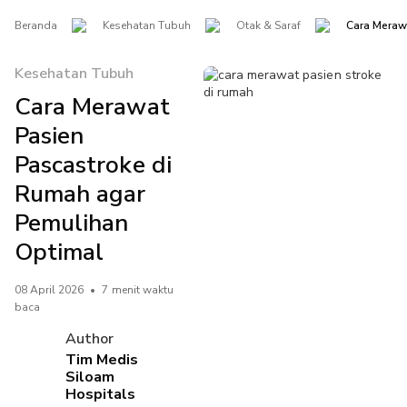
Beranda
Kesehatan Tubuh
Otak & Saraf
Cara Meraw
Kesehatan Tubuh
Cara Merawat
Pasien
Pascastroke di
Rumah agar
Pemulihan
Optimal
08 April 2026
•
7 menit waktu
baca
Author
Tim Medis
Siloam
Hospitals