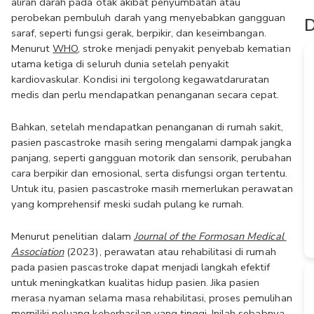
aliran darah pada otak akibat penyumbatan atau 
perobekan pembuluh darah yang menyebabkan gangguan 
D
saraf, seperti fungsi gerak, berpikir, dan keseimbangan. 
Menurut 
WHO
, stroke menjadi penyakit penyebab kematian 
utama ketiga di seluruh dunia setelah penyakit 
kardiovaskular. Kondisi ini tergolong kegawatdaruratan 
medis dan perlu mendapatkan penanganan secara cepat.
Bahkan, setelah mendapatkan penanganan di rumah sakit, 
pasien pascastroke masih sering mengalami dampak jangka 
panjang, seperti gangguan motorik dan sensorik, perubahan 
cara berpikir dan emosional, serta disfungsi organ tertentu. 
Untuk itu, pasien pascastroke masih memerlukan perawatan 
yang komprehensif meski sudah pulang ke rumah.
Menurut penelitian dalam 
Journal of the Formosan Medical 
Association
 (2023), perawatan atau rehabilitasi di rumah 
pada pasien pascastroke dapat menjadi langkah efektif 
untuk meningkatkan kualitas hidup pasien. Jika pasien 
merasa nyaman selama masa rehabilitasi, proses pemulihan 
memiliki peluang keberhasilan yang tinggi. Inilah sebabnya, 