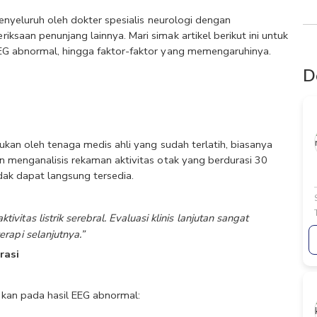
menyeluruh oleh dokter spesialis neurologi dengan 
saan penunjang lainnya. Mari simak artikel berikut ini untuk 
EG abnormal, hingga faktor-faktor yang memengaruhinya. 
D
 sangatlah kompleks dan harus dilakukan oleh tenaga medis ahli yang sudah terlatih, biasanya 
an menganalisis rekaman aktivitas otak yang berdurasi 30 
dak dapat langsung tersedia. 
itas listrik serebral. Evaluasi klinis lanjutan sangat
rapi selanjutnya.”
rasi
kan pada hasil EEG abnormal: