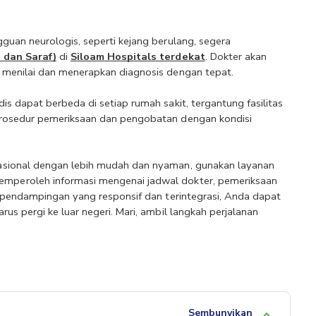
uan neurologis, seperti kejang berulang, segera 
 dan Saraf)
 di
Siloam Hospitals terdekat
. Dokter akan 
 menilai dan menerapkan diagnosis dengan tepat.
 dapat berbeda di setiap rumah sakit, tergantung fasilitas 
rosedur pemeriksaan dan pengobatan dengan kondisi 
Untuk mendapatkan layanan kesehatan berstandar internasional dengan lebih mudah dan nyaman, gunakan layanan 
peroleh informasi mengenai jadwal dokter, pemeriksaan 
 pendampingan yang responsif dan terintegrasi, Anda dapat 
s pergi ke luar negeri. Mari, ambil langkah perjalanan 
Sembunyikan
keyboard_arrow_up