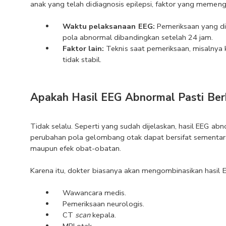
anak yang telah didiagnosis epilepsi, faktor yang memeng
Waktu pelaksanaan EEG: 
Pemeriksaan yang di
pola abnormal dibandingkan setelah 24 jam.
Faktor lain:
 Teknis saat pemeriksaan, misalnya 
tidak stabil.
Apakah Hasil EEG Abnormal Pasti Be
Tidak selalu. Seperti yang sudah dijelaskan, hasil EEG a
perubahan pola gelombang otak dapat bersifat sementara a
maupun efek obat-obatan.
Karena itu, dokter biasanya akan mengombinasikan hasil 
Wawancara medis.
Pemeriksaan neurologis.
CT 
scan 
kepala.
MRI otak.