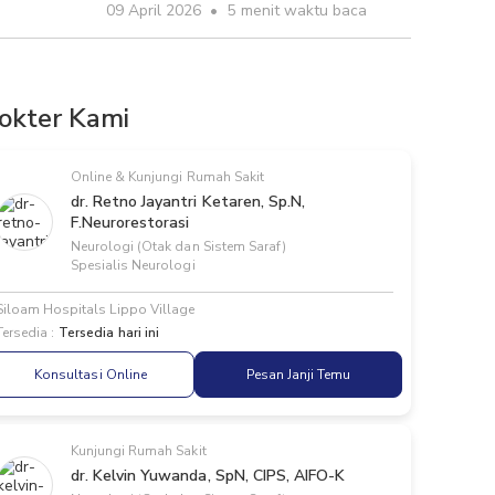
09 April 2026
•
5 menit waktu baca
okter Kami
Online & Kunjungi Rumah Sakit
dr. Retno Jayantri Ketaren, Sp.N,
F.Neurorestorasi
Neurologi (Otak dan Sistem Saraf)
Spesialis Neurologi
Siloam Hospitals Lippo Village
Tersedia :
Tersedia hari ini
Konsultasi Online
Pesan Janji Temu
Kunjungi Rumah Sakit
dr. Kelvin Yuwanda, SpN, CIPS, AIFO-K