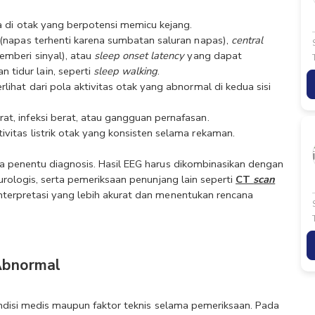
rea di otak yang berpotensi memicu kejang.
(napas terhenti karena sumbatan saluran napas), 
central 
emberi sinyal), atau 
sleep onset latency 
yang dapat 
tidur lain, seperti 
sleep walking
.
lihat dari pola aktivitas otak yang abnormal di kedua sisi 
at, infeksi berat, atau gangguan pernafasan.
ivitas listrik otak yang konsisten selama rekaman.
a penentu diagnosis. Hasil EEG harus dikombinasikan dengan 
urologis, serta pemeriksaan penunjang lain seperti
CT 
scan
terpretasi yang lebih akurat dan menentukan rencana 
Abnormal
ondisi medis maupun faktor teknis selama pemeriksaan. Pada 