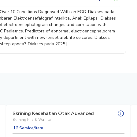
. Over 10 Conditions Diagnosed With an EGG. Diakses pada
baran ElektroensefalografiInteriktal Anak Epilepsi. Diakses
s of electroencephalogram changes and correlation with
MC Pediatrics. Predictors of abnormal electroencephalogram
y department with new-onset afebrile seizures. Diakses
sleep apnea?. Diakses pada 2025 |
Skrining Kesehatan Otak Advanced
Skrining Pria & Wanita
16 Service/Item