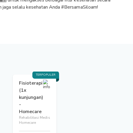
oam
untuk mengakses berbagai fitur kesehatan secara
dan jaga selalu kesehatan Anda #BersamaSiloam!
TERPOPULER
Fisioterapi
(1x
kunjungan)
-
Homecare
Rehabilitasi Medis
Homecare