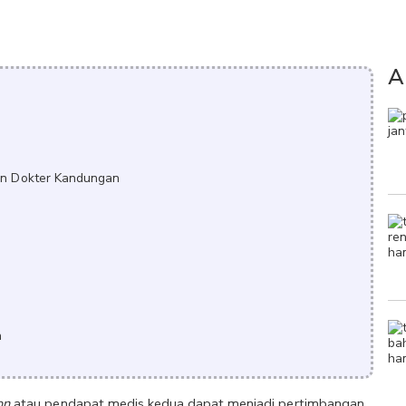
A
on Dokter Kandungan
n
on
 atau pendapat medis kedua dapat menjadi pertimbangan 