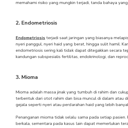
memahami risiko yang mungkin terjadi, tanda bahaya yang 
2. Endometriosis
Endometriosis
 terjadi saat jaringan yang biasanya melapi
nyeri panggul, nyeri haid yang berat, hingga sulit hamil. K
endometriosis sering kali tidak dapat ditegakkan secara tep
kandungan subspesialis fertilitas, endokrinologi, dan re
3. Mioma
Mioma adalah massa jinak yang tumbuh di rahim dan cukup se
terbentuk dari otot rahim dan bisa muncul di dalam atau d
gejala seperti nyeri atau perdarahan haid yang lebih bany
Penanganan mioma tidak selalu sama pada setiap pasien. Pa
berkala, sementara pada kasus lain dapat memerlukan terap