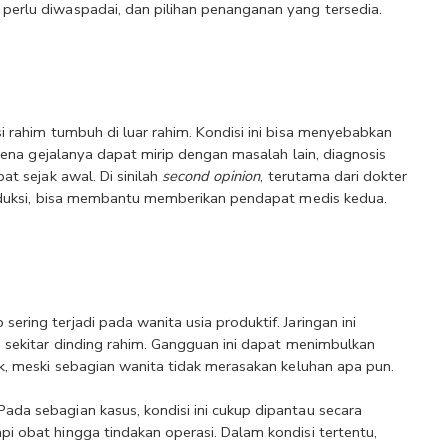
perlu diwaspadai, dan pilihan penanganan yang tersedia.
si rahim tumbuh di luar rahim. Kondisi ini bisa menyebabkan 
arena gejalanya dapat mirip dengan masalah lain, diagnosis 
at sejak awal. Di sinilah
 second opinion
, terutama dari dokter 
produksi, bisa membantu memberikan pendapat medis kedua.
ring terjadi pada wanita usia produktif. Jaringan ini 
i sekitar dinding rahim. Gangguan ini dapat menimbulkan 
ak, meski sebagian wanita tidak merasakan keluhan apa pun.
da sebagian kasus, kondisi ini cukup dipantau secara 
i obat hingga tindakan operasi. Dalam kondisi tertentu, 