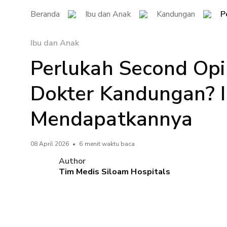
Beranda
Ibu dan Anak
Kandungan
P
Ibu dan Anak
Perlukah Second Opi
Dokter Kandungan? I
Mendapatkannya
08 April 2026
•
6 menit waktu baca
Author
Tim Medis Siloam Hospitals