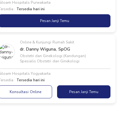
Siloam Hospitals Purwakarta
Tersedia :
Tersedia hari ini
Pesan Janji Temu
Online & Kunjungi Rumah Sakit
dr. Danny Wiguna, SpOG
Obstetri dan Ginekologi (Kandungan)
Spesialis Obstetri dan Ginekologi
Siloam Hospitals Yogyakarta
Tersedia :
Tersedia hari ini
Konsultasi Online
Pesan Janji Temu