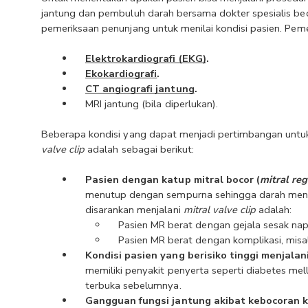
jantung dan pembuluh darah bersama dokter spesialis bed
pemeriksaan penunjang untuk menilai kondisi pasien. Pe
Elektrokardiografi (EKG)
.
Ekokardiografi
.
CT angiografi jantung
.
MRI jantung (bila diperlukan).
Beberapa kondisi yang dapat menjadi pertimbangan untu
valve clip
 adalah sebagai berikut:
Pasien dengan katup mitral bocor (
mitral reg
menutup dengan sempurna sehingga darah mengali
disarankan menjalani 
mitral valve clip 
adalah:
Pasien MR berat dengan gejala sesak nap
Pasien MR berat dengan komplikasi, misaln
Kondisi pasien yang berisiko tinggi menjalan
memiliki penyakit penyerta seperti diabetes melli
terbuka sebelumnya.
Gangguan fungsi jantung akibat kebocoran k