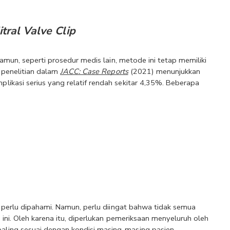
tral Valve Clip
mun, seperti prosedur medis lain, metode ini tetap memiliki 
 penelitian dalam 
JACC: Case Reports
 (2021) menunjukkan 
ikasi serius yang relatif rendah sekitar 4,35%. Beberapa 
 perlu dipahami. Namun, perlu diingat bahwa tidak semua 
ini. Oleh karena itu, diperlukan pemeriksaan menyeluruh oleh 
ling sesuai dengan kondisi masing-masing pasien.