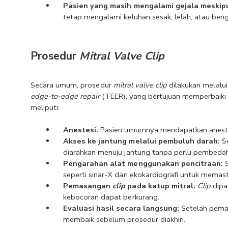
Pasien yang masih mengalami gejala meskip
tetap mengalami keluhan sesak, lelah, atau ben
Prosedur 
Mitral Valve Clip
Secara umum, prosedur 
mitral valve clip
 dilakukan melalu
edge-to-edge repair 
(TEER), yang bertujuan memperbaiki k
meliputi:
Anestesi: 
Pasien umumnya mendapatkan aneste
Akses ke jantung melalui pembuluh darah:
 S
diarahkan menuju jantung tanpa perlu pembedah
Pengarahan alat menggunakan pencitraan:
 
seperti sinar-X dan ekokardiografi untuk memasti
Pemasangan 
clip 
pada katup mitral:
Clip 
dipa
kebocoran dapat berkurang.
Evaluasi hasil secara langsung: 
Setelah pemas
membaik sebelum prosedur diakhiri.