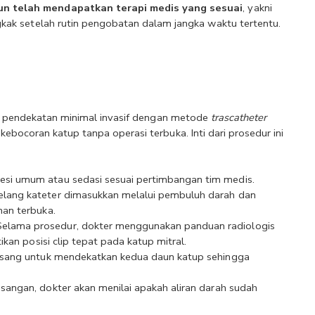
un telah mendapatkan terapi medis yang sesuai
, yakni 
gkak setelah rutin pengobatan dalam jangka waktu tertentu.
i pendekatan minimal invasif dengan metode 
trascatheter 
ebocoran katup tanpa operasi terbuka. Inti dari prosedur ini 
si umum atau sedasi sesuai pertimbangan tim medis.
elang kateter dimasukkan melalui pembuluh darah dan 
an terbuka.
Selama prosedur, dokter menggunakan panduan radiologis 
kan posisi clip tepat pada katup mitral.
sang untuk mendekatkan kedua daun katup sehingga 
angan, dokter akan menilai apakah aliran darah sudah 