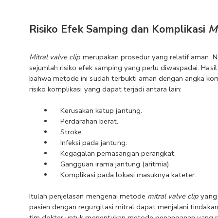
Risiko Efek Samping dan Komplikasi 
Mi
Mitral valve clip 
merupakan prosedur yang relatif aman. Na
sejumlah risiko efek samping yang perlu diwaspadai. Hasil
bahwa metode ini sudah terbukti aman dengan angka kompl
risiko komplikasi yang dapat terjadi antara lain:
Kerusakan katup jantung.
Perdarahan berat.
Stroke.
Infeksi pada jantung.
Kegagalan pemasangan perangkat.
Gangguan irama jantung (aritmia).
Komplikasi pada lokasi masuknya kateter.
Itulah penjelasan mengenai metode 
mitral valve clip
 yang
pasien dengan regurgitasi mitral dapat menjalani tindakan 
tim dokter untuk menentukan metode penanganan yang pa