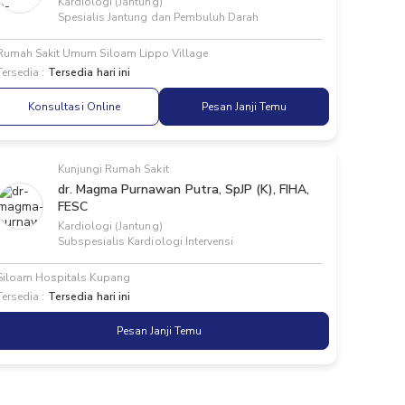
Kardiologi (Jantung)
Spesialis Jantung dan Pembuluh Darah
Rumah Sakit Umum Siloam Lippo Village
Tersedia :
Tersedia hari ini
Konsultasi Online
Pesan Janji Temu
Kunjungi Rumah Sakit
dr. Magma Purnawan Putra, SpJP (K), FIHA,
FESC
Kardiologi (Jantung)
Subspesialis Kardiologi Intervensi
Siloam Hospitals Kupang
Tersedia :
Tersedia hari ini
Pesan Janji Temu