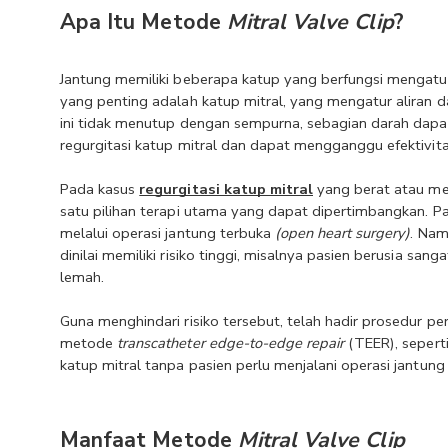
Apa Itu Metode 
Mitral Valve Clip
?
Jantung memiliki beberapa katup yang berfungsi mengatur a
yang penting adalah katup mitral, yang mengatur aliran darah 
ini tidak menutup dengan sempurna, sebagian darah dapat
regurgitasi katup mitral dan dapat mengganggu efektivit
Pada kasus 
regurgitasi katup mitral
 yang berat atau me
satu pilihan terapi utama yang dapat dipertimbangkan. P
melalui operasi jantung terbuka 
(open heart surgery)
. Nam
dinilai memiliki risiko tinggi, misalnya pasien berusia san
lemah.
Guna menghindari risiko tersebut, telah hadir prosedur per
metode 
transcatheter edge-to-edge repair
 (TEER), seperti
katup mitral tanpa pasien perlu menjalani operasi jantung
Manfaat Metode 
Mitral Valve Clip