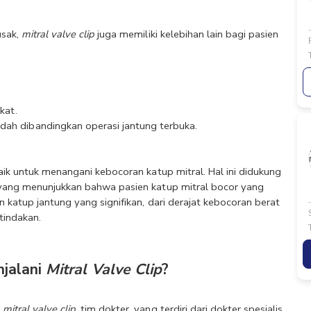
sak, 
mitral valve clip 
juga memiliki kelebihan lain bagi pasien 
kat.
ndah dibandingkan operasi jantung terbuka.
aik untuk menangani kebocoran katup mitral. Hal ini didukung 
yang menunjukkan bahwa pasien katup mitral bocor yang 
katup jantung yang signifikan, dari derajat kebocoran berat 
tindakan.
jalani 
Mitral Valve Clip
?
 
mitral valve clip
, tim dokter, yang terdiri dari dokter spesialis 