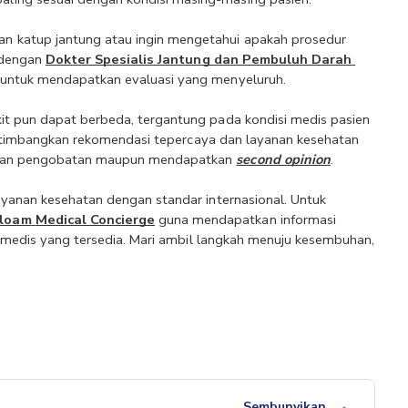
Jika Anda mengalami gejala yang mengarah pada gangguan katup jantung atau ingin mengetahui apakah prosedur 
 dengan 
Dokter Spesialis Jantung dan Pembuluh Darah 
 untuk mendapatkan evaluasi yang menyeluruh.
it pun dapat berbeda, tergantung pada kondisi medis pasien 
 pertimbangkan rekomendasi tepercaya dan layanan kesehatan 
ihan pengobatan maupun mendapatkan 
second opinion
.
ayanan kesehatan dengan standar internasional. Untuk 
iloam
Medical Concierge
 guna mendapatkan informasi 
as medis yang tersedia. Mari ambil langkah menuju kesembuhan, 
Sembunyikan