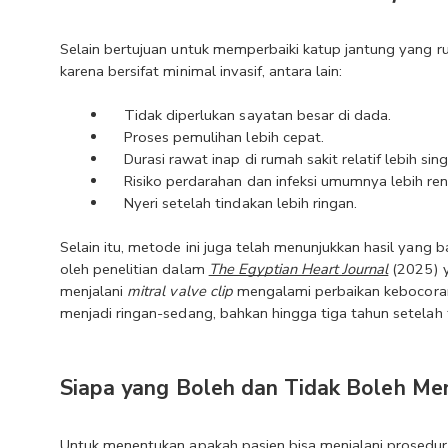
Selain bertujuan untuk memperbaiki katup jantung yang ru
karena bersifat minimal invasif, antara lain:
Tidak diperlukan sayatan besar di dada.
Proses pemulihan lebih cepat.
Durasi rawat inap di rumah sakit relatif lebih sing
Risiko perdarahan dan infeksi umumnya lebih re
Nyeri setelah tindakan lebih ringan.
Selain itu, metode ini juga telah menunjukkan hasil yang b
oleh penelitian dalam 
The Egyptian Heart Journal
 (2025) 
menjalani 
mitral valve clip
 mengalami perbaikan kebocoran 
menjadi ringan-sedang, bahkan hingga tiga tahun setelah 
Siapa yang Boleh dan Tidak Boleh Men
Untuk menentukan apakah pasien bisa menjalani prosedur