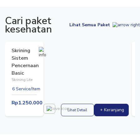
Cari paket
Lihat Semua Paket
kesehatan
Skrining
Sistem
Pencernaan
Basic
Skrining Lite
S
6 Service/Item
Rp1.250.000
+ Keranjang
Lihat Detail