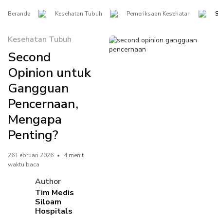
Beranda
Kesehatan Tubuh
Pemeriksaan Kesehatan
Kesehatan Tubuh
Second
Opinion untuk
Gangguan
Pencernaan,
Mengapa
Penting?
26 Februari 2026
•
4 menit
waktu baca
Author
Tim Medis
Siloam
Hospitals