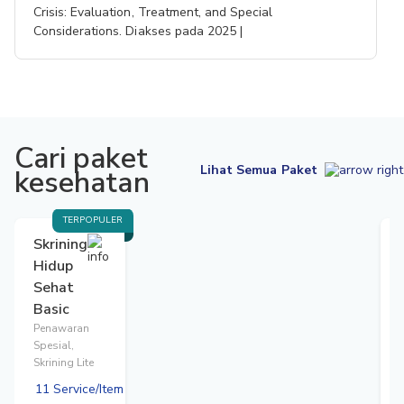
Crisis: Evaluation, Treatment, and Special
Considerations. Diakses pada 2025 |
Cari paket
Lihat Semua Paket
kesehatan
TERPOPULER
Skrining
Hidup
Sehat
Basic
Penawaran
S
Spesial,
Skrining Lite
11 Service/Item