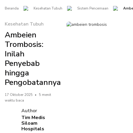
Beranda
Kesehatan Tubuh
Sistem Pencernaan
Ambei
Kesehatan Tubuh
Ambeien
Trombosis:
Inilah
Penyebab
hingga
Pengobatannya
17 Oktober 2025
•
5 menit
waktu baca
Author
Tim Medis
Siloam
Hospitals