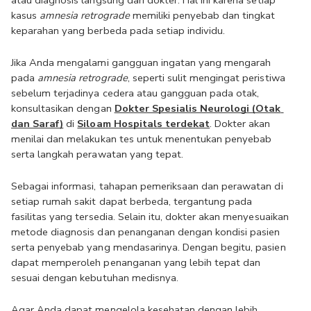
atau diagnosis langsung dari dokter. Hal ini karena setiap 
kasus 
amnesia retrograde
 memiliki penyebab dan tingkat 
keparahan yang berbeda pada setiap individu.
Jika Anda mengalami gangguan ingatan yang mengarah 
pada 
amnesia retrograde
, seperti sulit mengingat peristiwa 
sebelum terjadinya cedera atau gangguan pada otak, 
konsultasikan dengan 
Dokter Spesialis Neurologi (Otak 
dan Saraf)
 di 
Siloam Hospitals terdekat
. Dokter akan 
menilai dan melakukan tes untuk menentukan penyebab 
serta langkah perawatan yang tepat.
Sebagai informasi, tahapan pemeriksaan dan perawatan di 
setiap rumah sakit dapat berbeda, tergantung pada 
fasilitas yang tersedia. Selain itu, dokter akan menyesuaikan 
metode diagnosis dan penanganan dengan kondisi pasien 
serta penyebab yang mendasarinya. Dengan begitu, pasien 
dapat memperoleh penanganan yang lebih tepat dan 
sesuai dengan kebutuhan medisnya.
Agar Anda dapat mengelola kesehatan dengan lebih 