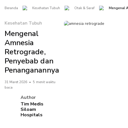
Beranda
Kesehatan Tubuh
Otak & Saraf
Mengenal A
Kesehatan Tubuh
Mengenal
Amnesia
Retrograde,
Penyebab dan
Penanganannya
31 Maret 2026
•
5 menit waktu
baca
Author
Tim Medis
Siloam
Hospitals