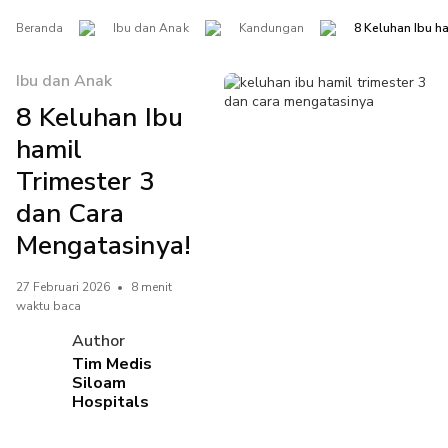
Beranda
Ibu dan Anak
Kandungan
8 Keluhan Ibu h
Ibu dan Anak
8 Keluhan Ibu
hamil
Trimester 3
dan Cara
Mengatasinya!
27 Februari 2026
•
8 menit
waktu baca
Author
Tim Medis
Siloam
Hospitals