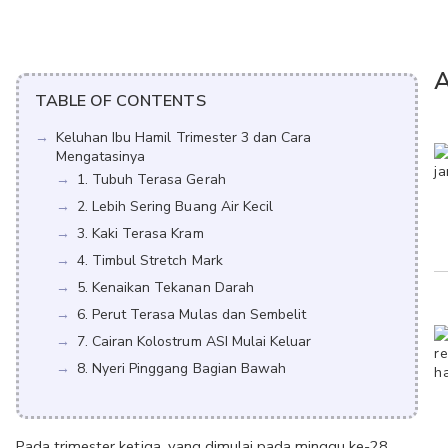
A
TABLE OF CONTENTS
Keluhan Ibu Hamil Trimester 3 dan Cara
Mengatasinya
1. Tubuh Terasa Gerah
2. Lebih Sering Buang Air Kecil
3. Kaki Terasa Kram
4. Timbul Stretch Mark
5. Kenaikan Tekanan Darah
6. Perut Terasa Mulas dan Sembelit
7. Cairan Kolostrum ASI Mulai Keluar
8. Nyeri Pinggang Bagian Bawah
Pada trimester ketiga, yang dimulai pada minggu ke-28, 