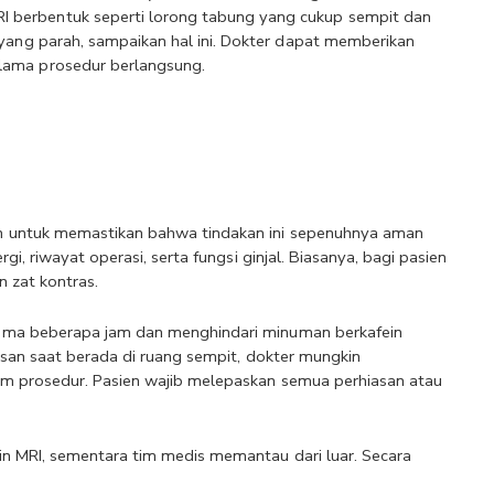
RI berbentuk seperti lorong tabung yang cukup sempit dan 
p yang parah, sampaikan hal ini. Dokter dapat memberikan 
elama prosedur berlangsung.
n untuk memastikan bahwa tindakan ini sepenuhnya aman 
i, riwayat operasi, serta fungsi ginjal. Biasanya, bagi pasien 
n zat kontras.
ama beberapa jam dan menghindari minuman berkafein 
asan saat berada di ruang sempit, dokter mungkin 
m prosedur. Pasien wajib melepaskan semua perhiasan atau 
n MRI, sementara tim medis memantau dari luar. Secara 