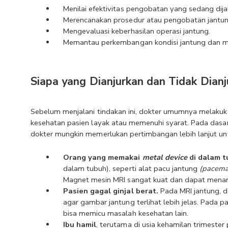
Menilai efektivitas pengobatan yang sedang dijal
Merencanakan prosedur atau pengobatan jantun
Mengevaluasi keberhasilan operasi jantung.
Memantau perkembangan kondisi jantung dan me
Siapa yang Dianjurkan dan Tidak Dian
Sebelum menjalani tindakan ini, dokter umumnya melakuk
kesehatan pasien layak atau memenuhi syarat. Pada dasar
dokter mungkin memerlukan pertimbangan lebih lanjut unt
Orang yang memakai 
metal device
 di dalam 
dalam tubuh), seperti alat pacu jantung 
(pacema
Magnet mesin MRI sangat kuat dan dapat menarik
Pasien gagal ginjal berat. 
Pada MRI jantung, d
agar gambar jantung terlihat lebih jelas. Pada pasi
bisa memicu masalah kesehatan lain.
Ibu hamil
, terutama di usia kehamilan trimester