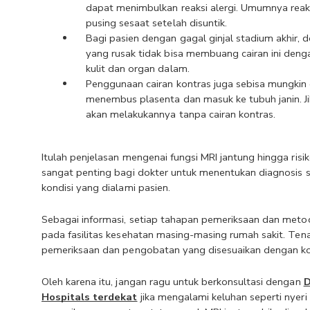
dapat menimbulkan reaksi alergi. Umumnya reaksi
pusing sesaat setelah disuntik. 
Bagi pasien dengan gagal ginjal stadium akhir, d
yang rusak tidak bisa membuang cairan ini denga
kulit dan organ dalam.
Penggunaan cairan kontras juga sebisa mungkin di
menembus plasenta dan masuk ke tubuh janin. Jik
akan melakukannya tanpa cairan kontras.
Itulah penjelasan mengenai fungsi MRI jantung hingga risi
sangat penting bagi dokter untuk menentukan diagnosis 
kondisi yang dialami pasien.
Sebagai informasi, setiap tahapan pemeriksaan dan meto
pada fasilitas kesehatan masing-masing rumah sakit. Ten
pemeriksaan dan pengobatan yang disesuaikan dengan kon
Oleh karena itu, jangan ragu untuk berkonsultasi dengan 
D
Hospitals terdekat
 jika mengalami keluhan seperti nyer