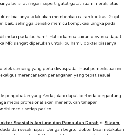
nya bersifat ringan, seperti gatal-gatal, ruam merah, atau 
okter biasanya tidak akan memberikan cairan kontras. Ginjal 
n baik, sehingga berisiko memicu komplikasi langka pada 
hindari pada ibu hamil. Hal ini karena cairan pewarna dapat 
a MRI sangat diperlukan untuk ibu hamil, dokter biasanya 
ko efek samping yang perlu diwaspadai. Hasil pemeriksaan ini 
sekaligus merencanakan penanganan yang tepat sesuai 
de pengobatan yang Anda jalani dapat berbeda bergantung 
aga medis profesional akan menentukan tahapan 
disi medis setiap pasien.
okter Spesialis Jantung dan Pembuluh Darah
di
Siloam 
i dada dan sesak napas. Dengan begitu, dokter bisa melakukan 