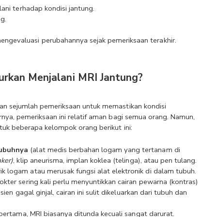
ani terhadap kondisi jantung.
g.
ngevaluasi perubahannya sejak pemeriksaan terakhir.
jurkan Menjalani MRI Jantung?
an sejumlah pemeriksaan untuk memastikan kondisi 
nya, pemeriksaan ini relatif aman bagi semua orang. Namun, 
uk beberapa kelompok orang berikut ini:
tubuhnya
 (alat medis berbahan logam yang tertanam di 
ker)
, klip aneurisma, implan koklea (telinga), atau pen tulang. 
 logam atau merusak fungsi alat elektronik di dalam tubuh.
okter sering kali perlu menyuntikkan cairan pewarna (kontras) 
en gagal ginjal, cairan ini sulit dikeluarkan dari tubuh dan 
 pertama, MRI biasanya ditunda kecuali sangat darurat.