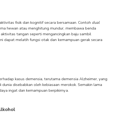
tivitas fisik dan kognitif secara bersamaan. Contoh 
dual 
 nama hewan atau menghitung mundur, membawa benda 
ktivitas tangan seperti mengancingkan baju sambil 
 ini dapat melatih fungsi otak dan kemampuan gerak secara 
rhadap kasus demensia, terutama demensia Alzheimer, yang 
 di dunia disebabkan oleh kebiasaan merokok. Semakin lama 
 daya ingat dan kemampuan berpikirnya.
lkohol