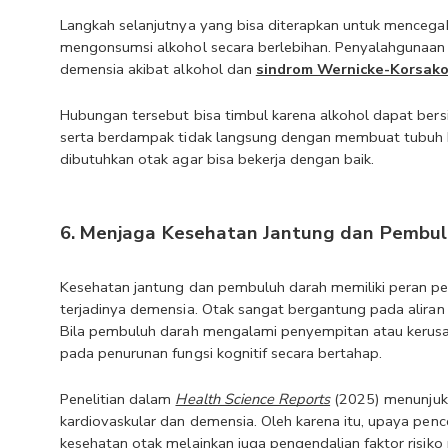
Langkah selanjutnya yang bisa diterapkan untuk mencegah
mengonsumsi alkohol secara berlebihan. Penyalahgunaan a
demensia akibat alkohol dan 
sindrom Wernicke-Korsako
Hubungan tersebut bisa timbul karena alkohol dapat bersi
serta berdampak tidak langsung dengan membuat tubuh keku
dibutuhkan otak agar bisa bekerja dengan baik.
6. Menjaga Kesehatan Jantung dan Pembu
Kesehatan jantung dan pembuluh darah memiliki peran pen
terjadinya demensia. Otak sangat bergantung pada aliran
Bila pembuluh darah mengalami penyempitan atau kerusaka
pada penurunan fungsi kognitif secara bertahap. 
Penelitian dalam 
Health Science Reports
 (2025) menunjuk
kardiovaskular dan demensia. Oleh karena itu, upaya pen
kesehatan otak melainkan juga pengendalian faktor risiko