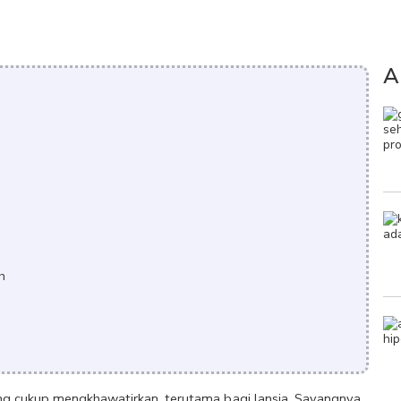
A
h
g cukup mengkhawatirkan, terutama bagi lansia. Sayangnya, 