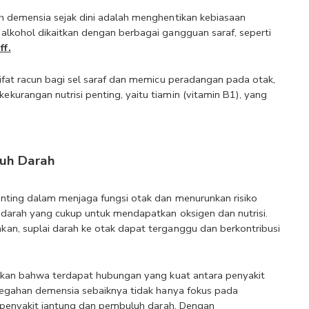
 demensia sejak dini adalah menghentikan kebiasaan 
lkohol dikaitkan dengan berbagai gangguan saraf, seperti 
ff.
fat racun bagi sel saraf dan memicu peradangan pada otak, 
rangan nutrisi penting, yaitu tiamin (vitamin B1), yang 
luh Darah
ting dalam menjaga fungsi otak dan menurunkan risiko 
 darah yang cukup untuk mendapatkan oksigen dan nutrisi. 
n, suplai darah ke otak dapat terganggu dan berkontribusi 
kan bahwa terdapat hubungan yang kuat antara penyakit 
cegahan demensia sebaiknya tidak hanya fokus pada 
 penyakit jantung dan pembuluh darah. Dengan 