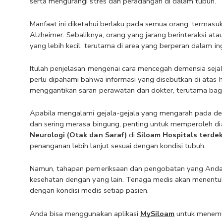
serta mengurangi stres dan peradangan di dalam tubuh.
Manfaat ini diketahui berlaku pada semua orang, termasuk
Alzheimer. Sebaliknya, orang yang jarang berinteraksi ata
yang lebih kecil, terutama di area yang berperan dalam i
Itulah penjelasan mengenai cara mencegah demensia sejak 
perlu dipahami bahwa informasi yang disebutkan di atas h
menggantikan saran perawatan dari dokter, terutama bagi 
Apabila mengalami gejala-gejala yang mengarah pada deme
dan sering merasa bingung, penting untuk memperoleh di
Neurologi (Otak dan Saraf)
di 
Siloam Hospitals terde
penanganan lebih lanjut sesuai dengan kondisi tubuh.
Namun, tahapan pemeriksaan dan pengobatan yang Anda jal
kesehatan dengan yang lain. Tenaga medis akan menentu
dengan kondisi medis setiap pasien.
Anda bisa menggunakan aplikasi 
MySiloam
 untuk menemuk