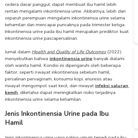
cedera dasar panggul, dapat membuat ibu hamil lebih 
rentan mengalami inkontinensia urine. Akibatnya, lebih dari 
separuh perempuan mengalami inkontinensia urine selama 
kehamilan dan mencapai puncaknya pada trimester ketiga. 
Inkontinensia urine pada ibu hamil merupakan prediktor kuat 
inkontinensia urine pascapersalinan.
Jurnal dalam 
Health and Quality of Life Outcomes
 (2022) 
menyebutkan bahwa 
inkontinensia urine
 banyak dialami 
oleh wanita hamil. Kondisi ini dipengaruhi oleh beberapa 
faktor, seperti riwayat inkontinensia sebelum hamil, 
persalinan pervaginam, konsumsi kopi, enuresis atau 
riwayat mengompol saat kecil, dan riwayat 
infeksi saluran 
kemih
, diketahui dapat meningkatkan risiko terjadinya 
inkontinensia urine selama kehamilan.
Jenis Inkontinensia Urine pada Ibu 
Hamil
Jenis inkontinensia urine yang paling umum terjadi pada ibu 