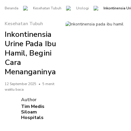
Beranda
Kesehatan Tubuh
Urologi
Inkontinensia U
Kesehatan Tubuh
Inkontinensia
Urine Pada Ibu
Hamil, Begini
Cara
Menanganinya
12 September 2025
•
5 menit
waktu baca
Author
Tim Medis
Siloam
Hospitals