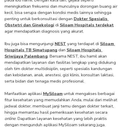
pada ibu hamil.
Dengan kata lain, gejala seperti 
meningkatkan frekuensi dan munculnya dorongan buang air 
kecil, bisa serupa dengan kondisi medis lainnya sehingga 
penting untuk berkonsultasi dengan 
Dokter Spesialis 
Obstetri dan Ginekologi
 di 
Siloam Hospitals terdekat
agar mendapatkan diagnosis yang akurat.
Ibu juga bisa mengunjungi 
NEST
 yang terdapat di 
Siloam 
Hospitals TB Simatupang
 dan 
Siloam Hospitals 
Sriwijaya Palembang
. Bersama NEST, ibu hamil akan
mendapatkan layanan dan fasilitas lengkap yang didukung 
oleh tim dokter multidisiplin, seperti spesialis kandungan 
dan kebidanan, anak, anestesi, gizi klinis, konsultan laktasi, 
serta bidan dan tenaga medis profesional.
Manfaatkan aplikasi 
MySiloam
 untuk mengakses berbagai 
fitur kesehatan yang memudahkan Anda, mulai dari melihat 
jadwal dokter, membuat janji temu dengan dokter terkait, 
hingga memantau hasil pemeriksaan kesehatan secara 
online
. Dapatkan layanan kesehatan yang lebih praktis 
dengan mengunduh aplikasi MySiloam sekarang juga.