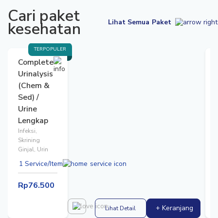
Cari paket
Lihat Semua Paket
kesehatan
TERPOPULER
Complete
Urinalysis
(Chem &
Sed) /
Urine
Lengkap
Infeksi,
Skrining
I
Ginjal, Urin
G
1 Service/Item
Rp76.500
+ Keranjang
Lihat Detail