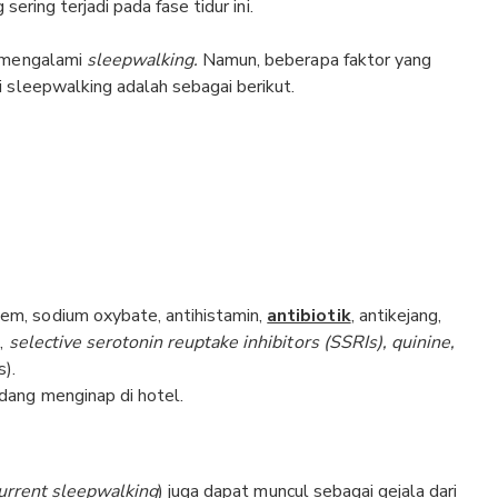
sering terjadi pada fase tidur ini.
g mengalami
sleepwalking.
Namun, beberapa faktor yang
 sleepwalking adalah sebagai berikut.
.
em, sodium oxybate, antihistamin,
antibiotik
, antikejang,
k,
selective serotonin reuptake inhibitors (SSRIs), quinine,
).
edang menginap di hotel.
urrent sleepwalking
) juga dapat muncul sebagai gejala dari