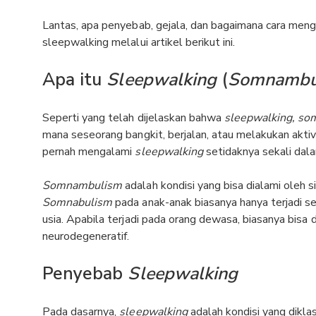
Lantas, apa penyebab, gejala, dan bagaimana cara men
sleepwalking melalui artikel berikut ini.
Apa itu
Sleepwalking
(
Somnambu
Seperti yang telah dijelaskan bahwa
sleepwalking, s
mana seseorang bangkit, berjalan, atau melakukan aktiv
pernah mengalami
sleepwalking
setidaknya sekali dal
Somnambulism
adalah kondisi yang bisa dialami oleh si
Somnabulism
pada anak-anak biasanya hanya terjadi s
usia. Apabila terjadi pada orang dewasa, biasanya bis
neurodegeneratif.
Penyebab
Sleepwalking
Pada dasarnya,
sleepwalking
adalah kondisi yang diklas