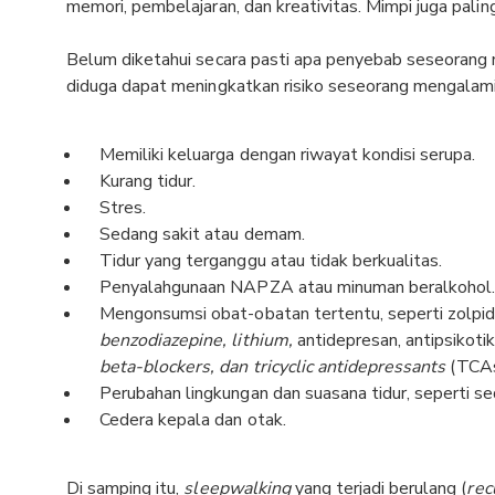
memori, pembelajaran, dan kreativitas. Mimpi juga paling 
Belum diketahui secara pasti apa penyebab seseoran
diduga dapat meningkatkan risiko seseorang mengalami
Memiliki keluarga dengan riwayat kondisi serupa.
Kurang tidur.
Stres.
Sedang sakit atau demam.
Tidur yang terganggu atau tidak berkualitas.
Penyalahgunaan NAPZA atau minuman beralkohol
Mengonsumsi obat-obatan tertentu, seperti zolpid
benzodiazepine, lithium,
antidepresan, antipsikoti
beta-blockers, dan tricyclic antidepressants
(TCAs
Perubahan lingkungan dan suasana tidur, seperti s
Cedera kepala dan otak.
Di samping itu,
sleepwalking
yang terjadi berulang (
rec