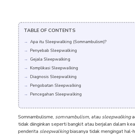
TABLE OF CONTENTS
Apa itu Sleepwalking (Somnambulism)?
Penyebab Sleepwalking
Gejala Sleepwalking
Komplikasi Sleepwalking
Diagnosis Sleepwalking
Pengobatan Sleepwalking
Pencegahan Sleepwalking
Somnambulisme,
somnambulism,
atau
sleepwalking
a
tidak diinginkan seperti bangkit atau berjalan dalam kea
penderita
sleepwalking
biasanya tidak mengingat hal-h