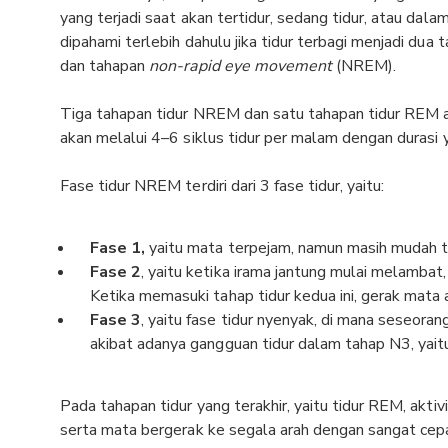
yang terjadi saat akan tertidur, sedang tidur, atau dal
dipahami terlebih dahulu jika tidur terbagi menjadi dua 
dan tahapan
non-rapid eye movement
(NREM).
Tiga tahapan tidur NREM dan satu tahapan tidur REM a
akan melalui 4–6 siklus tidur per malam dengan durasi y
Fase tidur NREM terdiri dari 3 fase tidur, yaitu:
Fase 1,
yaitu mata terpejam, namun masih mudah 
Fase 2
, yaitu ketika irama jantung mulai melambat
Ketika memasuki tahap tidur kedua ini, gerak mata
Fase 3
, yaitu fase tidur nyenyak, di mana seseora
akibat adanya gangguan tidur dalam tahap N3, yait
Pada tahapan tidur yang terakhir, yaitu tidur REM, akti
serta mata bergerak ke segala arah dengan sangat cepat