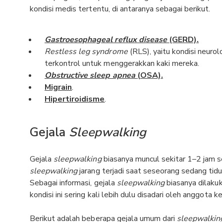
kondisi medis tertentu, di antaranya sebagai berikut.
Gastroesophageal reflux disease
(GERD)
.
Restless leg syndrome
(RLS), yaitu kondisi neuro
terkontrol untuk menggerakkan kaki mereka.
Obstructive sleep apnea
(OSA)
.
Migrain
.
Hipertiroidisme
.
Gejala
Sleepwalking
Gejala
sleepwalking
biasanya muncul sekitar 1–2 jam s
sleepwalking
jarang terjadi saat seseorang sedang tidu
Sebagai informasi, gejala
sleepwalking
biasanya dilakuk
kondisi ini sering kali lebih dulu disadari oleh anggota k
Berikut adalah beberapa gejala umum dari
sleepwalkin