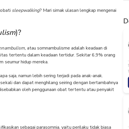
gobati
sleepwalking
? Mari simak ulasan lengkap mengenai
D
lism
)?
omnambulism,
atau somnambulisme adalah keadaan di
itas tertentu dalam keadaan tertidur. Sekitar 6,9% orang
am seumur hidup mereka.
apa saja, namun lebih sering terjadi pada anak-anak.
esekali dan dapat menghilang seiring dengan bertambahnya
a disebabkan oleh penggunaan obat tertentu atau penyakit
ifikasikan sebagai parasomnia, yaitu perilaku tidak biasa