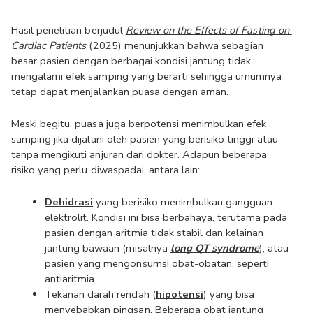
Hasil penelitian berjudul 
Review on the Effects of Fasting on 
Cardiac Patients
 (2025) menunjukkan bahwa sebagian 
besar pasien dengan berbagai kondisi jantung tidak 
mengalami efek samping yang berarti sehingga umumnya 
tetap dapat menjalankan puasa dengan aman.
Meski begitu, puasa juga berpotensi menimbulkan efek 
samping jika dijalani oleh pasien yang berisiko tinggi atau 
tanpa mengikuti anjuran dari dokter. Adapun beberapa 
risiko yang perlu diwaspadai, antara lain:
Dehidrasi
 yang berisiko menimbulkan gangguan 
elektrolit. Kondisi ini bisa berbahaya, terutama pada 
pasien dengan aritmia tidak stabil dan kelainan 
jantung bawaan (misalnya 
long QT syndrome
), atau 
pasien yang mengonsumsi obat-obatan, seperti 
antiaritmia.
Tekanan darah rendah (
hipotensi
) yang bisa 
menyebabkan pingsan. Beberapa obat jantung 