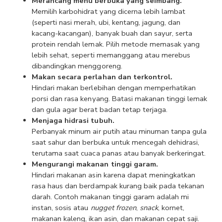
Merancang menu berbuka yang seimbang.
Memilih karbohidrat yang dicerna lebih lambat 
(seperti nasi merah, ubi, kentang, jagung, dan 
kacang-kacangan), banyak buah dan sayur, serta 
protein rendah lemak. Pilih metode memasak yang 
lebih sehat, seperti memanggang atau merebus 
dibandingkan menggoreng.
Makan secara perlahan dan terkontrol.
Hindari makan berlebihan dengan memperhatikan 
porsi dan rasa kenyang. Batasi makanan tinggi lemak 
dan gula agar berat badan tetap terjaga.
Menjaga hidrasi tubuh.
Perbanyak minum air putih atau minuman tanpa gula 
saat sahur dan berbuka untuk mencegah dehidrasi, 
terutama saat cuaca panas atau banyak berkeringat.
Mengurangi makanan tinggi garam.
Hindari makanan asin karena dapat meningkatkan 
rasa haus dan berdampak kurang baik pada tekanan 
darah. Contoh makanan tinggi garam adalah mi 
instan, sosis atau 
nugget
frozen
, 
snack
, kornet, 
makanan kaleng, ikan asin, dan makanan cepat saji. 