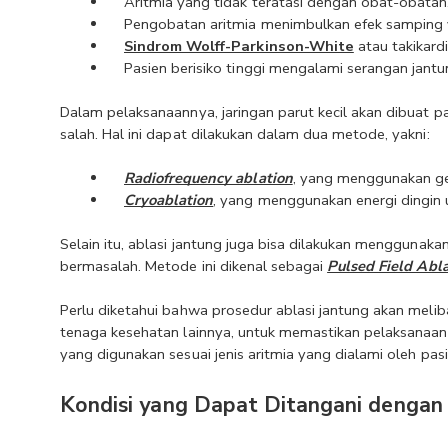
Aritmia yang tidak teratasi dengan obat-obatan.
Pengobatan aritmia menimbulkan efek samping y
Sindrom Wolff-Parkinson-White
 atau takikard
Pasien berisiko tinggi mengalami serangan jant
Dalam pelaksanaannya, jaringan parut kecil akan dibuat pa
salah. Hal ini dapat dilakukan dalam dua metode, yakni:
Radiofrequency ablation
, yang menggunakan g
Cryoablation
, yang menggunakan energi dingin u
Selain itu, ablasi jantung juga bisa dilakukan menggunaka
bermasalah. Metode ini dikenal sebagai
Pulsed Field Abl
Perlu diketahui bahwa prosedur ablasi jantung akan melib
tenaga kesehatan lainnya, untuk memastikan pelaksanaan
yang digunakan sesuai jenis aritmia yang dialami oleh pasi
Kondisi yang Dapat Ditangani dengan 