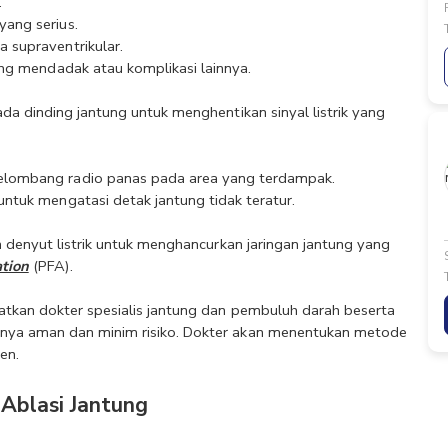
 
ang serius.
ia supraventrikular.
ung mendadak atau komplikasi lainnya.
da dinding jantung untuk menghentikan sinyal listrik yang 
elombang radio panas pada area yang terdampak.
ntuk mengatasi detak jantung tidak teratur.
n denyut listrik untuk menghancurkan jaringan jantung yang 
ation
 (PFA).
atkan dokter spesialis jantung dan pembuluh darah beserta 
nya aman dan minim risiko. Dokter akan menentukan metode 
en. 
Ablasi Jantung