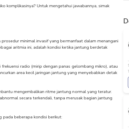
siko komplikasinya? Untuk mengetahui jawabannya, simak 
D
Seperti yang dijelaskan sebelumnya, ablasi jantung adalah prosedur minimal invasif yang bermanfaat dalam menangani 
agai aritmia ini, adalah kondisi ketika jantung berdetak 
frekuensi radio (mirip dengan panas gelombang mikro), atau 
ancurkan area kecil jaringan jantung yang menyebabkan detak 
mbantu mengembalikan ritme jantung normal yang teratur. 
abnormal secara terkendali, tanpa merusak bagian jantung 
 pada beberapa kondisi berikut: