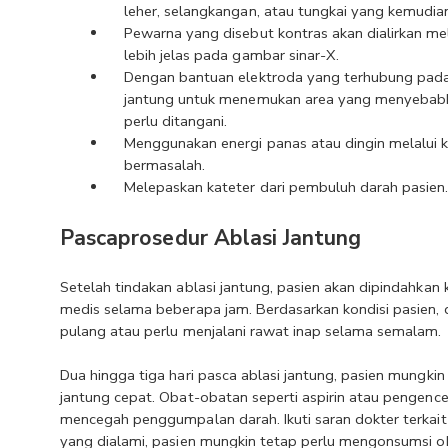
leher, selangkangan, atau tungkai yang kemudian
Pewarna yang disebut kontras akan dialirkan me
lebih jelas pada gambar sinar-X.
Dengan bantuan elektroda yang terhubung pada m
jantung untuk menemukan area yang menyebabka
perlu ditangani.
Menggunakan energi panas atau dingin melalui k
bermasalah.
Melepaskan kateter dari pembuluh darah pasien
Pascaprosedur Ablasi Jantung
Setelah tindakan ablasi jantung, pasien akan dipindahkan 
medis selama beberapa jam. Berdasarkan kondisi pasien, 
pulang atau perlu menjalani rawat inap selama semalam. 
Dua hingga tiga hari pasca ablasi jantung, pasien mungkin 
jantung cepat. Obat-obatan seperti aspirin atau pengencer
mencegah penggumpalan darah. Ikuti saran dokter terkait 
yang dialami, pasien mungkin tetap perlu mengonsumsi oba