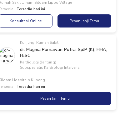
Rumah Sakit Umum Siloam Lippo Village
Tersedia :
Tersedia hari ini
Konsultasi Online
Pesan Janji Temu
Kunjungi Rumah Sakit
dr. Magma Purnawan Putra, SpJP (K), FIHA,
FESC
Kardiologi (Jantung)
Subspesialis Kardiologi Intervensi
Siloam Hospitals Kupang
Tersedia :
Tersedia hari ini
Pesan Janji Temu