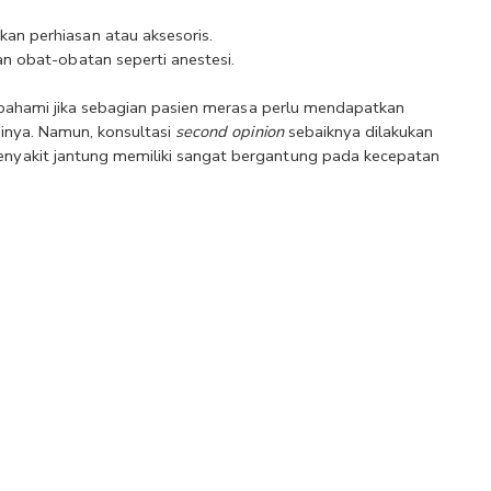
n perhiasan atau aksesoris.
 obat-obatan seperti anestesi. 
Karena prosedur ini melibatkan organ yang vital, dapat dipahami jika sebagian pasien merasa perlu mendapatkan 
inya. Namun, konsultasi 
second opinion 
sebaiknya dilakukan 
yakit jantung memiliki sangat bergantung pada kecepatan 