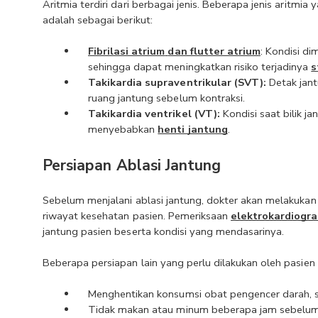
Aritmia terdiri dari berbagai jenis. Beberapa jenis aritmi
adalah sebagai berikut:
Fibrilasi atrium
dan flutter atrium
: Kondisi d
sehingga dapat meningkatkan risiko terjadinya 
s
Takikardia supraventrikular (SVT): 
Detak jant
ruang jantung sebelum kontraksi.
Takikardia ventrikel (VT): 
Kondisi saat bilik j
menyebabkan 
henti jantung
.
Persiapan Ablasi Jantung
Sebelum menjalani ablasi jantung, dokter akan melakukan
riwayat kesehatan pasien. Pemeriksaan 
elektrokardiogr
jantung pasien beserta kondisi yang mendasarinya. 
Beberapa persiapan lain yang perlu dilakukan oleh pasien 
Menghentikan konsumsi obat pengencer darah, sepe
Tidak makan atau minum beberapa jam sebelum pr