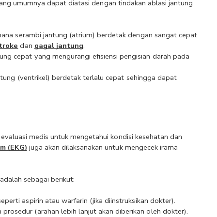
a yang umumnya dapat diatasi dengan tindakan ablasi jantung 
imana serambi jantung (atrium) berdetak dengan sangat cepat 
troke
 dan 
gagal jantung
.
ung cepat yang mengurangi efisiensi pengisian darah pada 
antung (ventrikel) berdetak terlalu cepat sehingga dapat 
 evaluasi medis untuk mengetahui kondisi kesehatan dan 
am (EKG)
 juga akan dilaksanakan untuk mengecek irama 
adalah sebagai berikut:
rti aspirin atau warfarin (jika diinstruksikan dokter).
osedur (arahan lebih lanjut akan diberikan oleh dokter).