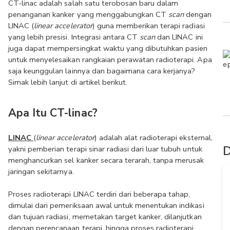
CT-linac adalah salah satu terobosan baru dalam 
penanganan kanker yang menggabungkan CT 
scan 
dengan 
LINAC (
linear accelerator
) guna memberikan terapi radiasi 
yang lebih presisi. Integrasi antara CT 
scan 
dan LINAC ini 
juga dapat mempersingkat waktu yang dibutuhkan pasien 
untuk menyelesaikan rangkaian perawatan radioterapi. Apa 
saja keunggulan lainnya dan bagaimana cara kerjanya? 
Simak lebih lanjut di artikel berikut.
Apa Itu CT-linac?
LINAC 
(
linear accelerator
) adalah alat radioterapi eksternal, 
D
yakni pemberian terapi sinar radiasi dari luar tubuh untuk 
menghancurkan sel kanker secara terarah, tanpa merusak 
jaringan sekitarnya. 
Proses radioterapi LINAC terdiri dari beberapa tahap, 
dimulai dari pemeriksaan awal untuk menentukan indikasi 
dan tujuan radiasi, memetakan target kanker, dilanjutkan 
dengan perencanaan terapi, hingga proses radioterapi 