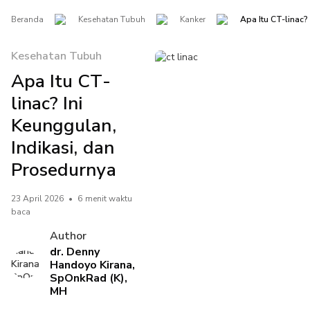
Beranda
Kesehatan Tubuh
Kanker
Apa Itu CT-linac?
Kesehatan Tubuh
Apa Itu CT-
linac? Ini
Keunggulan,
Indikasi, dan
Prosedurnya
23 April 2026
•
6 menit waktu
baca
Author
dr. Denny
Handoyo Kirana,
SpOnkRad (K),
MH