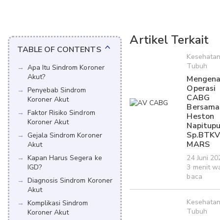
Artikel Terkait
TABLE OF CONTENTS
Kesehata
Tubuh
Apa Itu Sindrom Koroner
Akut?
Mengena
Operasi
Penyebab Sindrom
CABG
Koroner Akut
Bersama 
Faktor Risiko Sindrom
Heston
Koroner Akut
Napitupu
Sp.BTKV(
Gejala Sindrom Koroner
MARS
Akut
Kapan Harus Segera ke
24 Juni 2
IGD?
3 menit w
baca
Diagnosis Sindrom Koroner
Akut
Kesehata
Komplikasi Sindrom
Tubuh
Koroner Akut