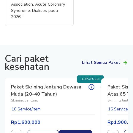
Association. Acute Coronary
Syndrome. Diakses pada
2026 |
Cari paket
Lihat Semua Paket
kesehatan
TERPOPULER
Paket Skrining Jantung Dewasa
Paket Skrin
Muda (20-40 Tahun)
Atas 65 Ta
Skrining Jantung
Skrining Jantu
10 Service/Item
16 Service/I
Rp1.600.000
Rp1.900.0