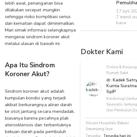
Pemulih
lebih awal, penanganan bisa 
dilakukan secepat mungkin 
17 Juni 2
sehingga risiko komplikasi serius 
7 menit w
baca
dan kematian dapat diminimalkan. 
Mari simak informasi selengkapnya 
mengenai sindrom koroner akut 
melalui ulasan di bawah ini.
Dokter Kami
Apa Itu Sindrom 
Online & Kunjung
Koroner Akut?
Rumah Sakit
dr. Kadek Satr
Kurnia Suratna
Sindrom koroner akut adalah 
SpJP
kumpulan kondisi yang terjadi 
Kardiologi (Jantu
akibat berkurangnya aliran darah 
Spesialis Jantung
dan Pembuluh D
ke otot jantung secara mendadak, 
biasanya karena pecahnya plak 
Siloam Hospitals Bekasi
aterosklerosis dan terbentuknya 
Sepanjang Jaya
bekuan darah pada pembuluh 
Tersedia :
Tersedia hari ini