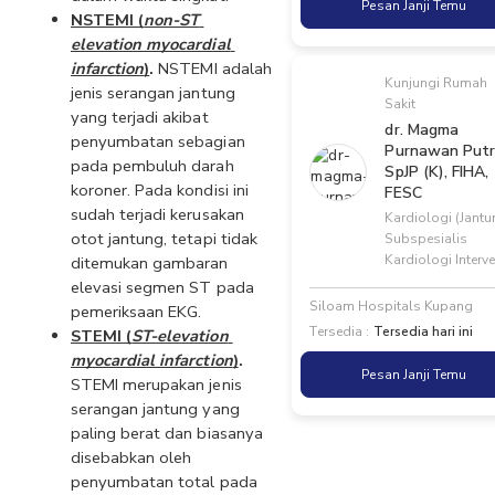
Pesan Janji Temu
NSTEMI (
non-ST 
elevation myocardial 
infarction
)
. 
NSTEMI adalah 
Kunjungi Rumah
jenis serangan jantung 
Sakit
yang terjadi akibat 
dr. Magma
penyumbatan sebagian 
Purnawan Putr
pada pembuluh darah 
SpJP (K), FIHA,
koroner. Pada kondisi ini 
FESC
sudah terjadi kerusakan 
Kardiologi (Jantu
otot jantung, tetapi tidak 
Subspesialis
Kardiologi Interv
ditemukan gambaran 
elevasi segmen ST pada 
Siloam Hospitals Kupang
pemeriksaan EKG.
Tersedia :
Tersedia hari ini
STEMI (
ST-elevation 
myocardial infarction
)
. 
Pesan Janji Temu
STEMI merupakan jenis 
serangan jantung yang 
paling berat dan biasanya 
disebabkan oleh 
penyumbatan total pada 