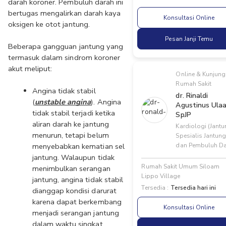
darah koroner. Pembuluh darah ini 
bertugas mengalirkan darah kaya 
Konsultasi Online
oksigen ke otot jantung. 
Pesan Janji Temu
Beberapa gangguan jantung yang 
termasuk dalam sindrom koroner 
akut meliput:
Online & Kunjung
Rumah Sakit
Angina tidak stabil 
dr. Rinaldi
(
unstable angina
). Angina 
Agustinus Ulaa
tidak stabil terjadi ketika 
SpJP
aliran darah ke jantung 
Kardiologi (Jantu
menurun, tetapi belum 
Spesialis Jantung
menyebabkan kematian sel 
dan Pembuluh D
jantung. Walaupun tidak 
Rumah Sakit Umum Siloam
menimbulkan serangan 
Lippo Village
jantung, angina tidak stabil 
Tersedia :
Tersedia hari ini
dianggap kondisi darurat 
karena dapat berkembang 
Konsultasi Online
menjadi serangan jantung 
dalam waktu singkat.