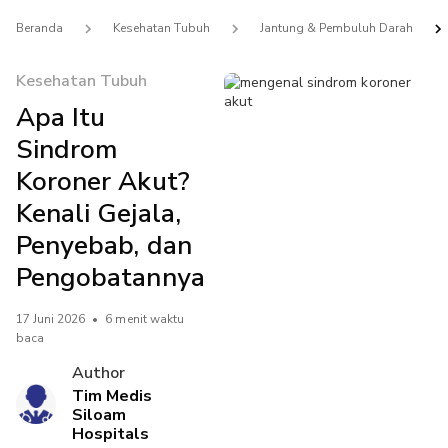
Beranda
Kesehatan Tubuh
Jantung & Pembuluh Darah
Kesehatan Tubuh
Apa Itu
Sindrom
Koroner Akut?
Kenali Gejala,
Penyebab, dan
Pengobatannya
17 Juni 2026
•
6 menit waktu
baca
Author
Tim Medis
Siloam
Hospitals