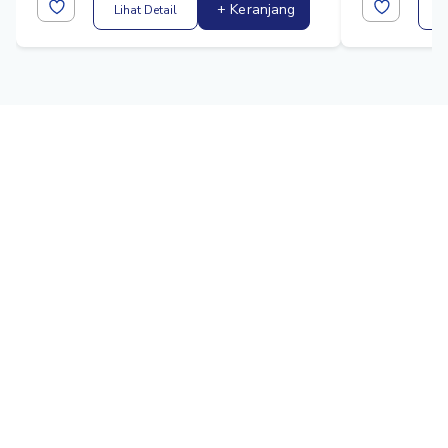
+ Keranjang
Lihat Detail
L