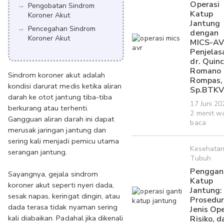
Operasi
Pengobatan Sindrom
Katup
Koroner Akut
Jantung
Pencegahan Sindrom
dengan
Koroner Akut
MICS-AV
Penjelas
dr. Quin
Romano
Sindrom koroner akut adalah 
Rompas,
kondisi darurat medis ketika aliran 
Sp.BTKV
darah ke otot jantung tiba-tiba 
17 Juni 2
berkurang atau terhenti. 
2 menit w
Gangguan aliran darah ini dapat 
baca
merusak jaringan jantung dan 
sering kali menjadi pemicu utama 
Kesehata
serangan jantung.
Tubuh
Penggan
Sayangnya, gejala sindrom 
Katup
koroner akut seperti nyeri dada, 
Jantung:
sesak napas, keringat dingin, atau 
Prosedur
dada terasa tidak nyaman sering 
Jenis Ope
kali diabaikan. Padahal jika dikenali 
Risiko, d